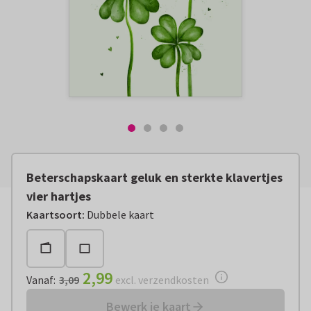
Beterschapskaart geluk en sterkte klavertjes
vier hartjes
Vanaf:
€ 2,99
excl. verzendkosten
Kaartsoort
:
Dubbele kaart
2,99
Vanaf
:
3,09
excl. verzendkosten
Bewerk je kaart