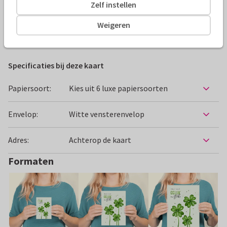
Zelf instellen
Alle kaarten zijn helemaal naar wens aan te passen
Weigeren
Beterschapskaarten
Paperhugs - by Lidy
Specificaties bij deze kaart
Papiersoort:
Kies uit 6 luxe papiersoorten
Envelop:
Witte vensterenvelop
Adres:
Achterop de kaart
Formaten