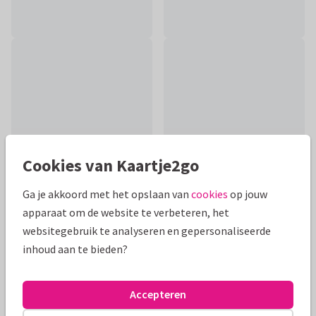
Cookies van Kaartje2go
Ga je akkoord met het opslaan van
cookies
op jouw
apparaat om de website te verbeteren, het
Productinformatie
websitegebruik te analyseren en gepersonaliseerde
inhoud aan te bieden?
Laat iemand weten dat je aan hem of haar denkt in een
moeilijke tijd met dit stijlvolle kaartje met klavertjes vier en
hartjes.
Accepteren