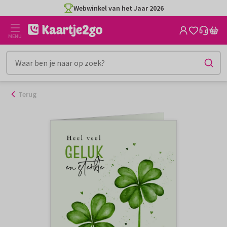
Ga
Webwinkel van het Jaar 2026
naar
de
MENU
inhoud
Terug