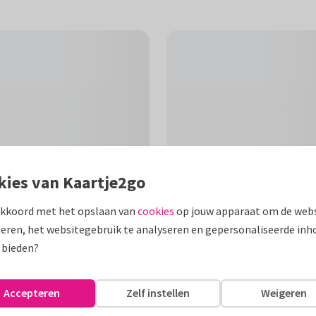
kies van Kaartje2go
akkoord met het opslaan van
cookies
op jouw apparaat om de webs
eren, het websitegebruik te analyseren en gepersonaliseerde inh
F
 bieden?
linder in watercolor. Alle
Accepteren
Zelf instellen
Weigeren