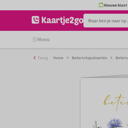
Ga
Nieuwe klant 
naar
de
inhoud
Menu
Terug
Home
Beterschapskaarten
Beters