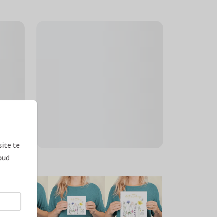
ite te
oud
ormaten