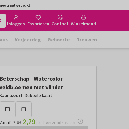
neutraal gedrukt
Inloggen
Favorieten
Contact
Winkelmand
aus
Verjaardag
Geboorte
Trouwen
Beterschap - Watercolor
veldbloemen met vlinder
Vanaf:
€ 2,79
excl. verzendkosten
Kaartsoort
:
Dubbele kaart
2,79
Vanaf
:
2,89
excl. verzendkosten