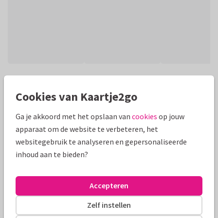
Productinformatie
Cookies van Kaartje2go
Grappige wasknijper met oogjes en schoenen aan, die zegt
dat die ertussenuit knijpt.
Ga je akkoord met het opslaan van
cookies
op jouw
apparaat om de website te verbeteren, het
Alle kaarten zijn helemaal naar wens aan te passen
websitegebruik te analyseren en gepersonaliseerde
inhoud aan te bieden?
Bedankkaartjes
Dirk dribbelspier
Collega
Formaten en prijzen
Accepteren
Zelf instellen
10 x 15 cm
15 x 21 cm
21 x 30 cm