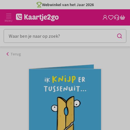
Ga
Webwinkel van het Jaar 2026
naar
de
MENU
inhoud
Terug