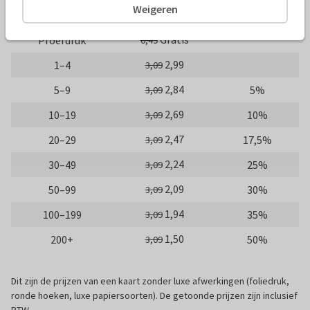
Weigeren
Aantal
Prijs p/s
Korting
Gratis
Proefdruk
0,49
2,99
1–4
3,09
2,84
5–9
5%
3,09
2,69
10–19
10%
3,09
2,47
20–29
17,5%
3,09
2,24
30–49
25%
3,09
2,09
50–99
30%
3,09
1,94
100–199
35%
3,09
1,50
200+
50%
3,09
Dit zijn de prijzen van een kaart zonder luxe afwerkingen (foliedruk,
ronde hoeken, luxe papiersoorten). De getoonde prijzen zijn inclusief
BTW.