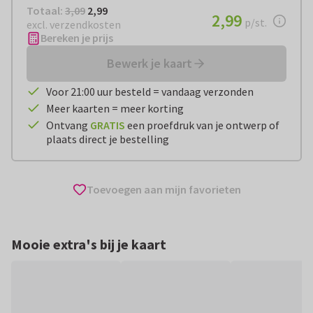
Totaal:
€ 2,99
Totaal:
3,09
2,99
€ 2,99
2,99
per stuk
p/st.
excl. verzendkosten
Bereken je prijs
Bewerk je kaart
Voor 21:00 uur besteld = vandaag verzonden
Meer kaarten = meer korting
Ontvang
GRATIS
een proefdruk van je ontwerp of
plaats direct je bestelling
Toevoegen aan mijn favorieten
Mooie extra's bij je kaart