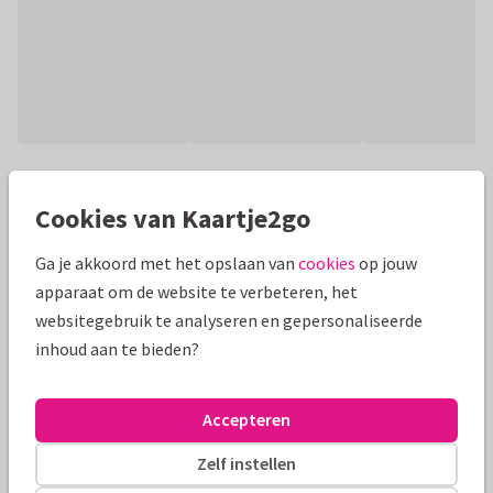
Productinformatie
Cookies van Kaartje2go
Kaart met illustratie van een meisje voor een schoolbord. De
tekst op het bord kan aangepast worden.
Ga je akkoord met het opslaan van
cookies
op jouw
apparaat om de website te verbeteren, het
Alle kaarten zijn helemaal naar wens aan te passen
websitegebruik te analyseren en gepersonaliseerde
inhoud aan te bieden?
Bedankkaartjes
Wilma Wolf-Potkamp
Juf of meester
Formaten en prijzen
Accepteren
Zelf instellen
10 x 15 cm
15 x 21 cm
21 x 30 cm