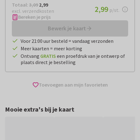
Totaal:
€ 2,99
Totaal:
3,09
2,99
€ 2,99
2,99
per stuk
p/st.
excl. verzendkosten
Bereken je prijs
Bewerk je kaart
Voor 21:00 uur besteld = vandaag verzonden
Meer kaarten = meer korting
Ontvang
GRATIS
een proefdruk van je ontwerp of
plaats direct je bestelling
Toevoegen aan mijn favorieten
Mooie extra's bij je kaart