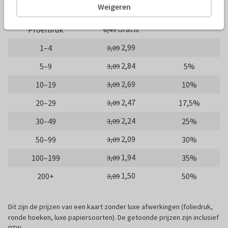
Weigeren
Aantal
Prijs p/s
Korting
Gratis
Proefdruk
0,49
2,99
1–4
3,09
2,84
5–9
5%
3,09
2,69
10–19
10%
3,09
2,47
20–29
17,5%
3,09
2,24
30–49
25%
3,09
2,09
50–99
30%
3,09
1,94
100–199
35%
3,09
1,50
200+
50%
3,09
Dit zijn de prijzen van een kaart zonder luxe afwerkingen (foliedruk,
ronde hoeken, luxe papiersoorten). De getoonde prijzen zijn inclusief
BTW.