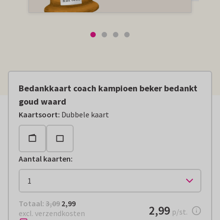
Bedankkaart coach kampioen beker bedankt
goud waard
Kaartsoort
:
Dubbele kaart
Aantal kaarten
:
Totaal:
€ 2,99
Totaal:
3,09
2,99
€ 2,99
2,99
per stuk
p/st.
excl. verzendkosten