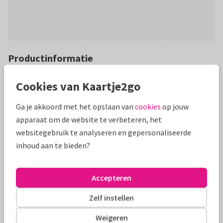
Productinformatie
Een hippe kaart om jouw (sport)coach te bedanken voor alle
Cookies van Kaartje2go
steun en motivatie. Met kampioensbeker.
Ga je akkoord met het opslaan van
cookies
op jouw
Alle kaarten zijn helemaal naar wens aan te passen
apparaat om de website te verbeteren, het
websitegebruik te analyseren en gepersonaliseerde
Bedankkaartjes
Paperhugs - by Lidy
Juf of meester
inhoud aan te bieden?
Formaten en prijzen
Accepteren
10 x 15 cm
15 x 21 cm
21 x 30 cm
Zelf instellen
Aantal
Prijs p/s
Korting
Weigeren