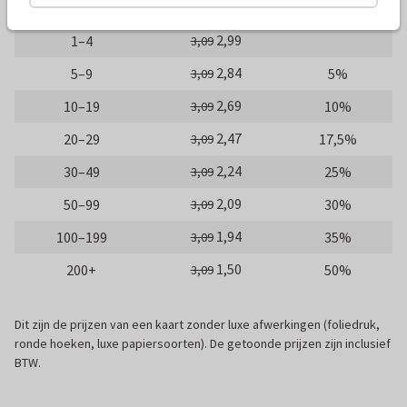
Gratis
Proefdruk
0,49
2,99
1–4
3,09
2,84
5–9
5%
3,09
2,69
10–19
10%
3,09
2,47
20–29
17,5%
3,09
2,24
30–49
25%
3,09
2,09
50–99
30%
3,09
1,94
100–199
35%
3,09
1,50
200+
50%
3,09
Dit zijn de prijzen van een kaart zonder luxe afwerkingen (foliedruk,
ronde hoeken, luxe papiersoorten). De getoonde prijzen zijn inclusief
BTW.