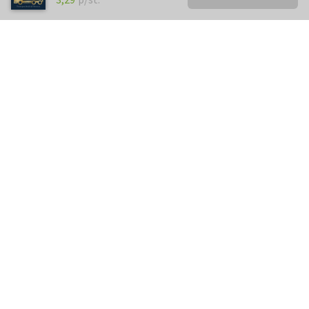
Kunnen we je ergens mee
helpen?
Neem gerust contact met ons op.
info@kaartje2go.nl
Meestgestelde vragen
Klantenservice
Over
Kaartje2go