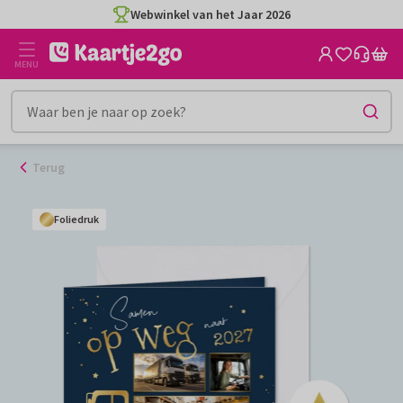
Ga
Webwinkel van het Jaar 2026
naar
de
MENU
inhoud
Terug
Foliedruk
Foliedruk
Foliedruk
Foliedruk
Foliedruk