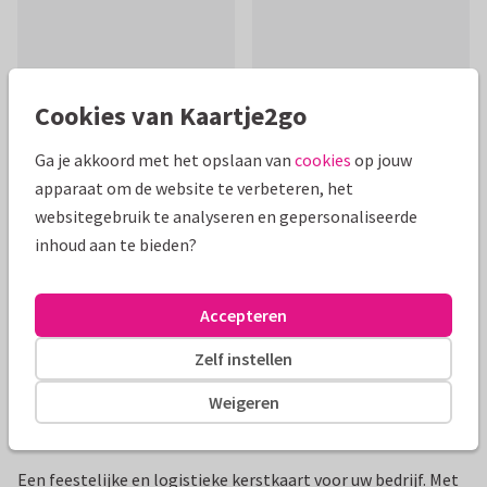
Cookies van Kaartje2go
Mooie extra's bij je kaart
Ga je akkoord met het opslaan van
cookies
op jouw
apparaat om de website te verbeteren, het
websitegebruik te analyseren en gepersonaliseerde
inhoud aan te bieden?
Accepteren
Zelf instellen
Weigeren
Productinformatie
Een feestelijke en logistieke kerstkaart voor uw bedrijf. Met