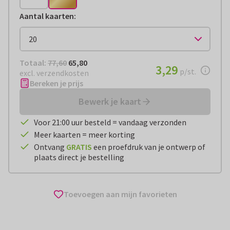
Aantal kaarten
:
Totaal:
€ 65,80
Totaal:
77,60
65,80
€ 3,29
3,29
per stuk
p/st.
excl. verzendkosten
Bereken je prijs
Bewerk je kaart
Voor 21:00 uur besteld = vandaag verzonden
Meer kaarten = meer korting
Ontvang
GRATIS
een proefdruk van je ontwerp of
plaats direct je bestelling
Toevoegen aan mijn favorieten