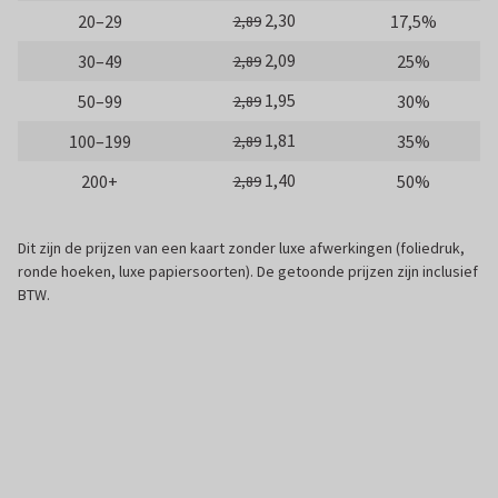
2,30
20–29
17,5%
2,89
2,09
30–49
25%
2,89
1,95
50–99
30%
2,89
1,81
100–199
35%
2,89
1,40
200+
50%
2,89
Dit zijn de prijzen van een kaart zonder luxe afwerkingen (foliedruk,
ronde hoeken, luxe papiersoorten). De getoonde prijzen zijn inclusief
BTW.