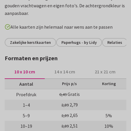
gouden vrachtwagen en eigen foto's. De achtergrondkleur is
aanpasbaar.
Alle kaarten zijn helemaal naar wens aan te passen
Zakelijke kerstkaarten
Paperhugs - by Lidy
Relaties
Formaten en prijzen
10 x 10 cm
14 x 14 cm
21 x 21 cm
Aantal
Prijs p/s
Korting
Gratis
Proefdruk
0,49
2,79
1–4
2,89
2,65
5–9
5%
2,89
2,51
10–19
10%
2,89