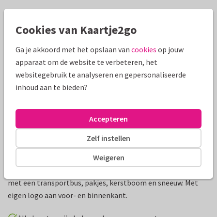
Mooie extra's bij je kaart
Cookies van Kaartje2go
Ga je akkoord met het opslaan van
cookies
op jouw
apparaat om de website te verbeteren, het
websitegebruik te analyseren en gepersonaliseerde
inhoud aan te bieden?
Accepteren
Zelf instellen
Productinformatie
Weigeren
Wens uw relaties fijne feestdagen met deze hippe kerstkaart
met een transportbus, pakjes, kerstboom en sneeuw. Met
eigen logo aan voor- en binnenkant.