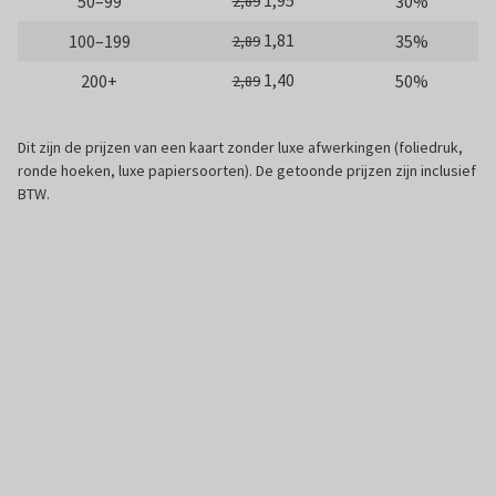
1,95
50–99
30%
2,89
1,81
100–199
35%
2,89
1,40
200+
50%
2,89
Dit zijn de prijzen van een kaart zonder luxe afwerkingen (foliedruk,
ronde hoeken, luxe papiersoorten). De getoonde prijzen zijn inclusief
BTW.