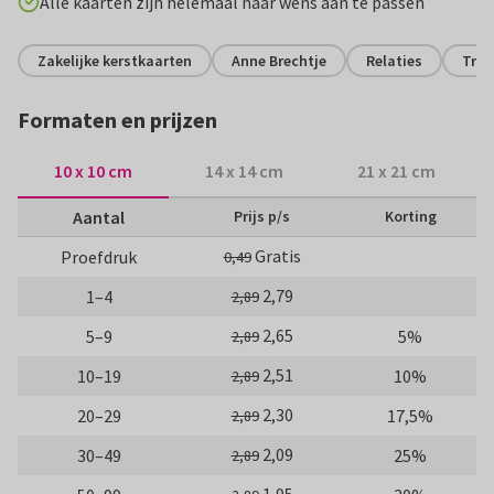
Alle kaarten zijn helemaal naar wens aan te passen
Zakelijke kerstkaarten
Anne Brechtje
Relaties
Tran
Formaten en prijzen
10 x 10 cm
14 x 14 cm
21 x 21 cm
Aantal
Prijs p/s
Korting
Gratis
Proefdruk
0,49
2,79
1–4
2,89
2,65
5–9
5%
2,89
2,51
10–19
10%
2,89
2,30
20–29
17,5%
2,89
2,09
30–49
25%
2,89