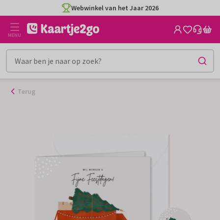
Ga
Webwinkel van het Jaar 2026
naar
de
MENU
inhoud
Terug