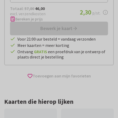
Totaal:
€ 46,00
Totaal:
57,80
46,00
€ 2,30
2,30
per stuk
p/st.
excl. verzendkosten
Bereken je prijs
Bewerk je kaart
Voor 21:00 uur besteld = vandaag verzonden
Meer kaarten = meer korting
Ontvang
GRATIS
een proefdruk van je ontwerp of
plaats direct je bestelling
Toevoegen aan mijn favorieten
Kaarten die hierop lijken