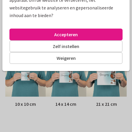
apparaat om de website te verbeteren, het
Papiersoort:
Kies uit 6 luxe papiersoorten
websitegebruik te analyseren en gepersonaliseerde
inhoud aan te bieden?
Envelop:
Witte vensterenvelop
Accepteren
Adres:
Achterop de kaart
Zelf instellen
Formaten
Weigeren
10 x 10 cm
14 x 14 cm
21 x 21 cm