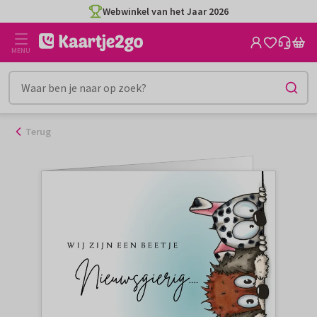
Ga
Webwinkel van het Jaar 2026
naar
de
MENU
inhoud
Terug