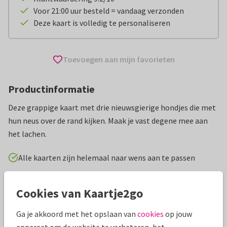
Voor 21:00 uur besteld = vandaag verzonden
Deze kaart is volledig te personaliseren
Toevoegen aan mijn favorieten
Productinformatie
Deze grappige kaart met drie nieuwsgierige hondjes die met
hun neus over de rand kijken. Maak je vast degene mee aan
het lachen.
Alle kaarten zijn helemaal naar wens aan te passen
Wenskaarten
Carla Creaties
Dieren
Zomaar
I
Cookies van Kaartje2go
Ga je akkoord met het opslaan van
cookies
op jouw
Specificaties bij deze kaart