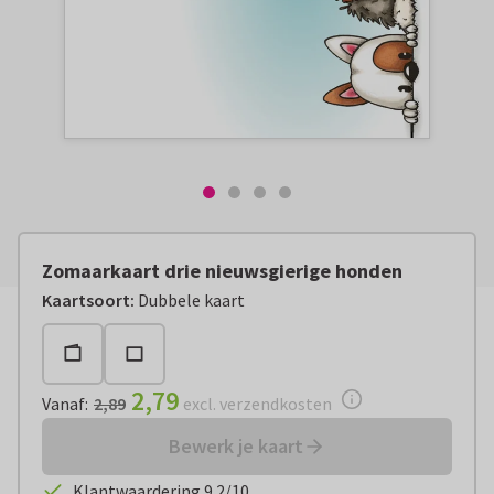
Zomaarkaart drie nieuwsgierige honden
Vanaf:
€ 2,79
excl. verzendkosten
Kaartsoort
:
Dubbele kaart
2,79
Vanaf
:
2,89
excl. verzendkosten
Bewerk je kaart
Klantwaardering 9.2/10