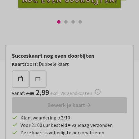
Succeskaart nog even doorbijten
Vanaf:
€ 2,99
excl. verzendkosten
Kaartsoort
:
Dubbele kaart
2,99
Vanaf
:
excl. verzendkosten
3,09
Bewerk je kaart
Klantwaardering 9.2/10
Voor 21:00 uur besteld = vandaag verzonden
Deze kaart is volledig te personaliseren