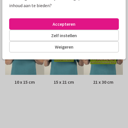
Envelop:
Witte vensterenvelop
inhoud aan te bieden?
Adres:
Achterop de kaart
Accepteren
Formaten
Zelf instellen
Weigeren
10 x 15 cm
15 x 21 cm
21 x 30 cm