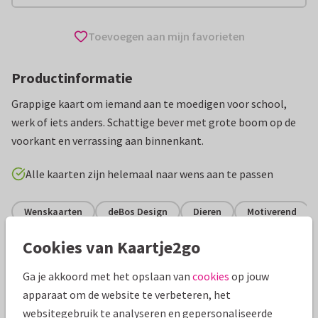
Toevoegen aan mijn favorieten
Productinformatie
Grappige kaart om iemand aan te moedigen voor school,
werk of iets anders. Schattige bever met grote boom op de
voorkant en verrassing aan binnenkant.
Alle kaarten zijn helemaal naar wens aan te passen
Wenskaarten
deBos Design
Dieren
Motiverend
Cookies van Kaartje2go
Specificaties bij deze kaart
Ga je akkoord met het opslaan van
cookies
op jouw
Papiersoort:
Kies uit 6 luxe papiersoorten
apparaat om de website te verbeteren, het
websitegebruik te analyseren en gepersonaliseerde