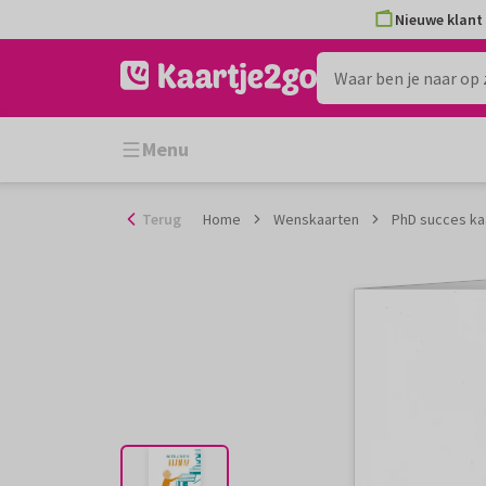
Ga
Nieuwe klant 
naar
de
inhoud
Menu
Terug
Home
Wenskaarten
PhD succes kaar