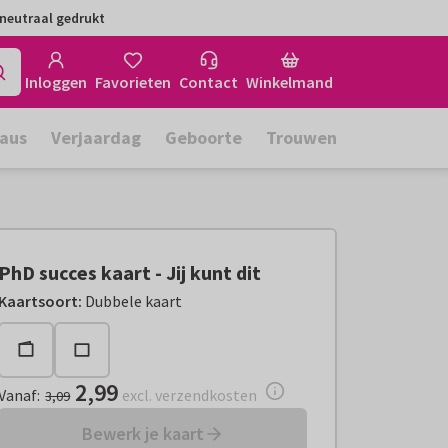
neutraal gedrukt
Inloggen
Favorieten
Contact
Winkelmand
aus
Verjaardag
Geboorte
Trouwen
PhD succes kaart - Jij kunt dit
Vanaf:
€ 2,99
excl. verzendkosten
Kaartsoort
:
Dubbele kaart
2,99
Vanaf
:
excl. verzendkosten
3,09
Bewerk je kaart