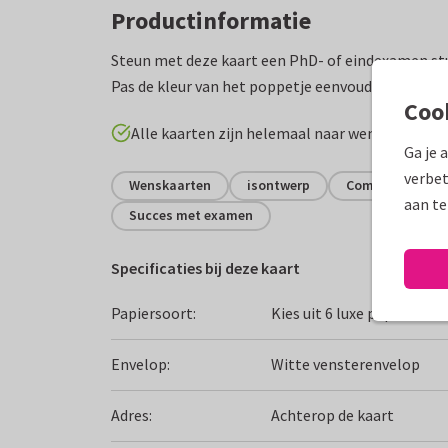
Productinformatie
Steun met deze kaart een PhD- of eindexamen stu
Pas de kleur van het poppetje eenvoudig aan met
Coo
Alle kaarten zijn helemaal naar wens aan te p
Ga je 
verbet
Wenskaarten
isontwerp
Compliment
aan te
Succes met examen
Specificaties bij deze kaart
Papiersoort:
Kies uit 6 luxe papiersoor
Envelop:
Witte vensterenvelop
Adres:
Achterop de kaart