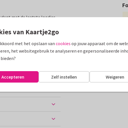
F
dent met de laatste loodjes.
 de achtergrondkleur!
kies van Kaartje2go
assen
akkoord met het opslaan van
cookies
op jouw apparaat om de webs
eren, het websitegebruik te analyseren en gepersonaliseerde inh
Succes
 bieden?
Accepteren
Zelf instellen
Weigeren
ten