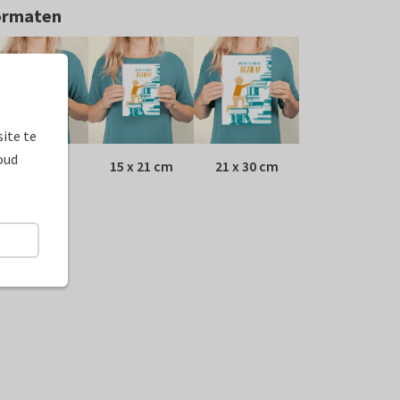
ormaten
ite te
oud
10 x 15 cm
15 x 21 cm
21 x 30 cm