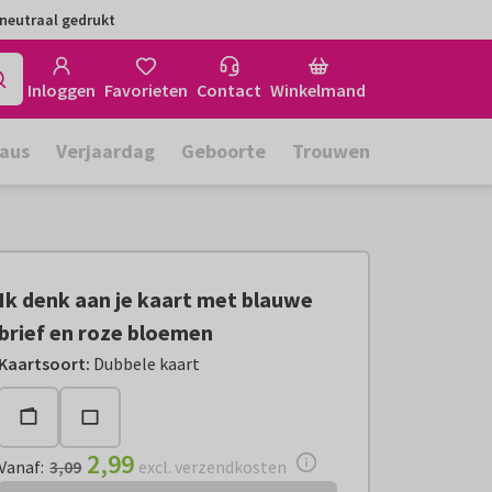
neutraal gedrukt
Inloggen
Favorieten
Contact
Winkelmand
aus
Verjaardag
Geboorte
Trouwen
Ik denk aan je kaart met blauwe
brief en roze bloemen
Vanaf:
€ 2,99
excl. verzendkosten
Kaartsoort
:
Dubbele kaart
2,99
Vanaf
:
3,09
excl. verzendkosten