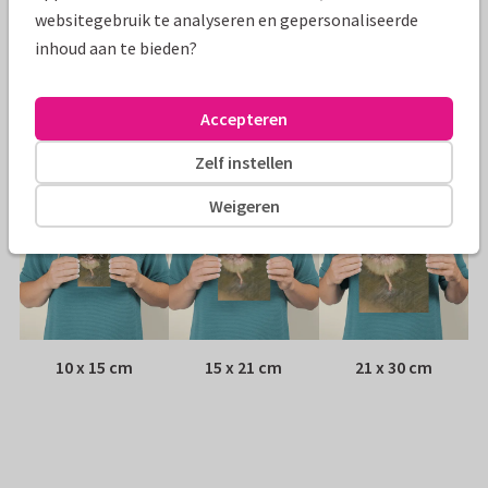
Papiersoort:
Kies uit 6 luxe papiersoorten
websitegebruik te analyseren en gepersonaliseerde
inhoud aan te bieden?
Envelop:
Witte vensterenvelop
Adres:
Achterop de kaart
Accepteren
Formaten
Zelf instellen
Weigeren
10 x 15 cm
15 x 21 cm
21 x 30 cm