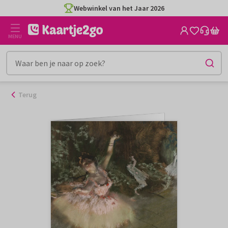
Ga
Webwinkel van het Jaar 2026
naar
de
MENU
inhoud
Terug