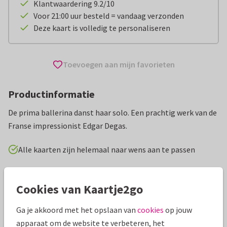
Klantwaardering 9.2/10
Voor 21:00 uur besteld = vandaag verzonden
Deze kaart is volledig te personaliseren
Toevoegen aan mijn favorieten
Productinformatie
De prima ballerina danst haar solo. Een prachtig werk van de
Franse impressionist Edgar Degas.
Alle kaarten zijn helemaal naar wens aan te passen
Wenskaarten
Klaas de Jong
Kunst
Cookies van Kaartje2go
Specificaties bij deze kaart
Ga je akkoord met het opslaan van
cookies
op jouw
apparaat om de website te verbeteren, het