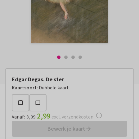
Edgar Degas. De ster
Vanaf:
€ 2,99
excl. verzendkosten
Kaartsoort
:
Dubbele kaart
2,99
Vanaf
:
3,09
excl. verzendkosten
Bewerk je kaart