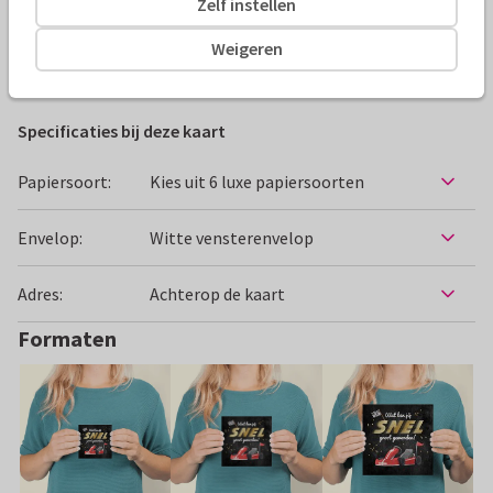
Zelf instellen
Alle kaarten zijn helemaal naar wens aan te passen
Weigeren
Verjaardagskaarten
Paperhugs - by Lidy
Humor
St
Specificaties bij deze kaart
Papiersoort:
Kies uit 6 luxe papiersoorten
Envelop:
Witte vensterenvelop
Adres:
Achterop de kaart
Formaten