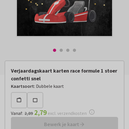
Verjaardagskaart karten race formule 1 stoer
confetti snel
Vanaf:
€ 2,79
excl. verzendkosten
Kaartsoort
:
Dubbele kaart
2,79
Vanaf
:
2,89
excl. verzendkosten
Bewerk je kaart