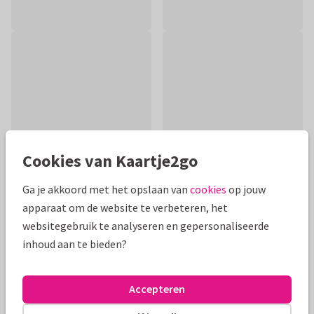
Cookies van Kaartje2go
Ga je akkoord met het opslaan van
cookies
op jouw
apparaat om de website te verbeteren, het
Productinformatie
websitegebruik te analyseren en gepersonaliseerde
inhoud aan te bieden?
Een stoere en grappige verjaardagskaart voor iemand die
SNEL groot is geworden. Met stoere race auto en gouden
confetti.
Accepteren