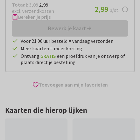
Totaal:
€ 2,99
Totaal:
3,09
2,99
€ 2,99
2,99
per stuk
p/st.
excl. verzendkosten
Bereken je prijs
Bewerk je kaart
Voor 21:00 uur besteld = vandaag verzonden
Meer kaarten = meer korting
Ontvang
GRATIS
een proefdruk van je ontwerp of
plaats direct je bestelling
Toevoegen aan mijn favorieten
Kaarten die hierop lijken