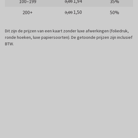
1,94
100–199
35%
3,09
1,50
200+
50%
3,09
Dit zijn de prijzen van een kaart zonder luxe afwerkingen (foliedruk,
ronde hoeken, luxe papiersoorten). De getoonde prijzen zijn inclusief
BTW.