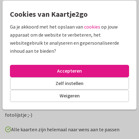
Mooie extra's bij je kaart
Cookies van Kaartje2go
Ga je akkoord met het opslaan van
cookies
op jouw
apparaat om de website te verbeteren, het
websitegebruik te analyseren en gepersonaliseerde
inhoud aan te bieden?
Accepteren
Zelf instellen
Productinformatie
Weigeren
Een vrolijke verhuiskaart met een roodborstje, label, hout en
zomerse zonnebloem. Aan de binnenzijde een vervangbaar
fotolijstje ;-)
Alle kaarten zijn helemaal naar wens aan te passen