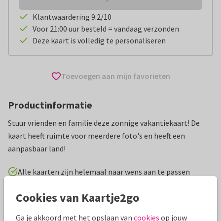
Klantwaardering 9.2/10
Voor 21:00 uur besteld = vandaag verzonden
Deze kaart is volledig te personaliseren
Toevoegen aan mijn favorieten
Productinformatie
Stuur vrienden en familie deze zonnige vakantiekaart! De
kaart heeft ruimte voor meerdere foto's en heeft een
aanpasbaar land!
Alle kaarten zijn helemaal naar wens aan te passen
Cookies van Kaartje2go
Vakantiekaarten
AnoukS
Italië
Groeten uit...
Ga je akkoord met het opslaan van
cookies
op jouw