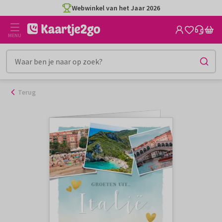
Ga
Webwinkel van het Jaar 2026
naar
de
MENU
inhoud
Terug