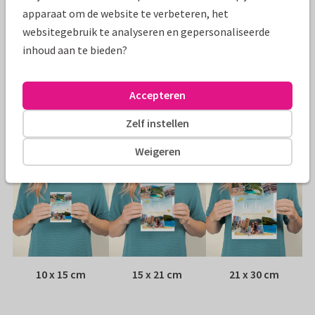
Specificaties bij deze kaart
apparaat om de website te verbeteren, het
websitegebruik te analyseren en gepersonaliseerde
Papiersoort:
Kies uit 6 luxe papiersoorten
inhoud aan te bieden?
Envelop:
Witte vensterenvelop
Accepteren
Adres:
Achterop de kaart
Zelf instellen
Formaten
Weigeren
10 x 15 cm
15 x 21 cm
21 x 30 cm