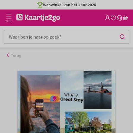
Ga
Webwinkel van het Jaar 2026
naar
de
MENU
inhoud
Terug