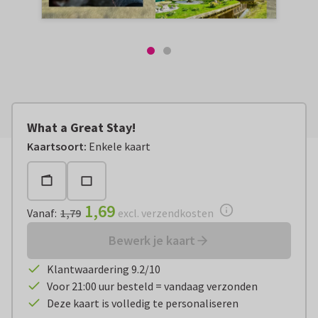
What a Great Stay!
Vanaf:
€ 1,69
excl. verzendkosten
Kaartsoort
:
Enkele kaart
1,69
Vanaf
:
1,79
excl. verzendkosten
Bewerk je kaart
Klantwaardering 9.2/10
Voor 21:00 uur besteld = vandaag verzonden
Deze kaart is volledig te personaliseren