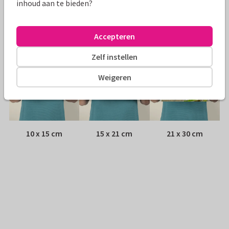
inhoud aan te bieden?
Adres:
Achterop de kaart
Formaten
Accepteren
Zelf instellen
Weigeren
10 x 15 cm
15 x 21 cm
21 x 30 cm