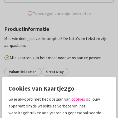
Toevoegen aan mijn favorieten
Productinformatie
Met wie deel jij deze droomplek? De foto's en teksten zijn
aanpasbaar.
Alle kaarten zijn helemaal naar wens aan te passen
Vakantiekaarten
Great Stay
Cookies van Kaartje2go
Specificaties bij deze kaart
Ga je akkoord met het opslaan van
cookies
op jouw
Papiersoort:
Glans
apparaat om de website te verbeteren, het
websitegebruik te analyseren en gepersonaliseerde
Envelop:
Geen, verzonden als ansichtkaart