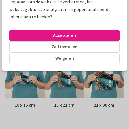
apparaat om de website te verbeteren, het
websitegebruik te analyseren en gepersonaliseerde
Papiersoort:
Kies uit 6 luxe papiersoorten
inhoud aan te bieden?
Envelop:
Witte vensterenvelop
Accepteren
Adres:
Achterop de kaart
Zelf instellen
Formaten
Weigeren
10 x 15 cm
15 x 21 cm
21 x 30 cm