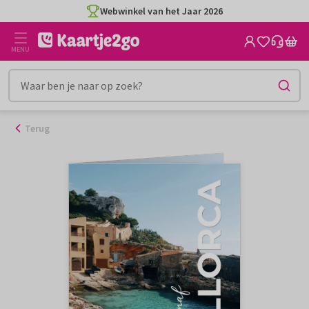
Ga
Webwinkel van het Jaar 2026
naar
de
MENU
inhoud
Terug