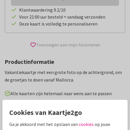
Klantwaardering 9.2/10
Voor 21:00 uur besteld = vandaag verzonden
Deze kaart is volledig te personaliseren
Toevoegen aan mijn favorieten
Productinformatie
Vakantiekaartje met een grote foto op de achtergrond, om
de groetjes te doen vanaf Mallorca.
Alle kaarten zijn helemaal naar wens aan te passen
Vakantiekaarten
Tirza
Spanje
Groeten uit...
Cookies van Kaartje2go
Ga je akkoord met het opslaan van
cookies
op jouw
Specificaties bij deze kaart