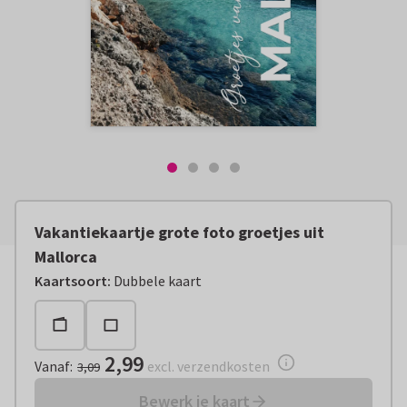
Vakantiekaartje grote foto groetjes uit
Mallorca
Vanaf:
€ 2,99
excl. verzendkosten
Kaartsoort
:
Dubbele kaart
2,99
Vanaf
:
excl. verzendkosten
3,09
Bewerk je kaart