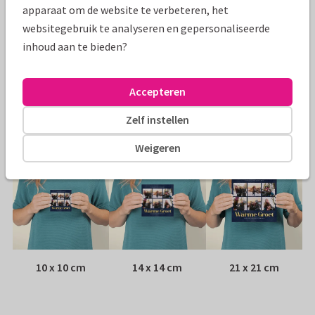
Specificaties bij deze kaart
apparaat om de website te verbeteren, het
websitegebruik te analyseren en gepersonaliseerde
Papiersoort:
Kies uit 6 luxe papiersoorten
inhoud aan te bieden?
Envelop:
Witte vensterenvelop
Accepteren
Adres:
Achterop de kaart
Zelf instellen
Formaten
Weigeren
10 x 10 cm
14 x 14 cm
21 x 21 cm