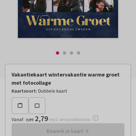
Vakantiekaart wintervakantie warme groet
met fotocollage
Vanaf:
€ 2,79
excl. verzendkosten
Kaartsoort
:
Dubbele kaart
2,79
Vanaf
:
excl. verzendkosten
2,89
Bewerk je kaart