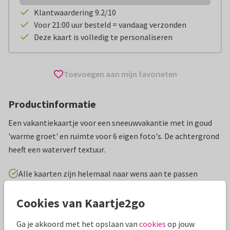
Klantwaardering 9.2/10
Voor 21:00 uur besteld = vandaag verzonden
Deze kaart is volledig te personaliseren
Toevoegen aan mijn favorieten
Productinformatie
Een vakantiekaartje voor een sneeuwvakantie met in goud
'warme groet' en ruimte voor 6 eigen foto's. De achtergrond
heeft een waterverf textuur.
Alle kaarten zijn helemaal naar wens aan te passen
Cookies van Kaartje2go
Vakantiekaarten
Rosemarijn
Groeten uit...
Ga je akkoord met het opslaan van
cookies
op jouw