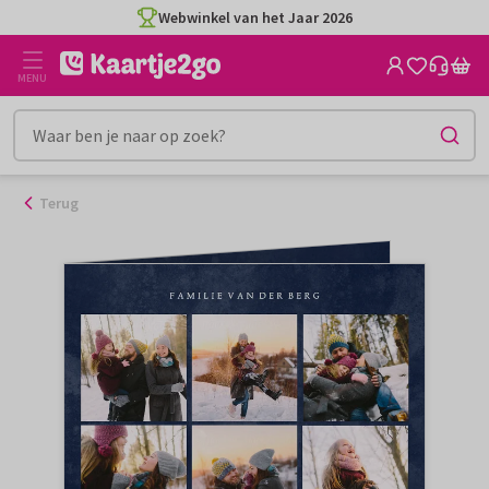
Ga
Webwinkel van het Jaar 2026
naar
de
MENU
inhoud
Terug