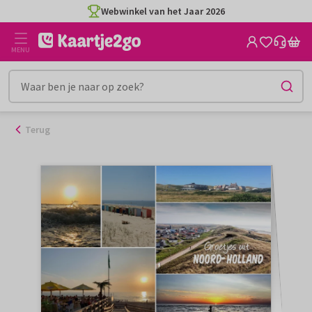
Ga
Webwinkel van het Jaar 2026
naar
de
MENU
inhoud
Terug