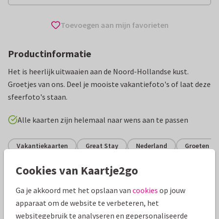
Toevoegen aan mijn favorieten
Productinformatie
Het is heerlijk uitwaaien aan de Noord-Hollandse kust.
Groetjes van ons. Deel je mooiste vakantiefoto's of laat deze
sfeerfoto's staan.
Alle kaarten zijn helemaal naar wens aan te passen
Vakantiekaarten
Great Stay
Nederland
Groeten uit
Cookies van Kaartje2go
Specificaties bij deze kaart
Ga je akkoord met het opslaan van
cookies
op jouw
Papiersoort:
Kies uit 6 luxe papiersoorten
apparaat om de website te verbeteren, het
websitegebruik te analyseren en gepersonaliseerde