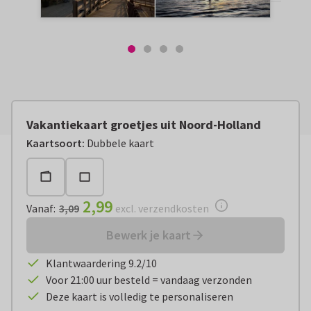
Vakantiekaart groetjes uit Noord-Holland
Vanaf:
€ 2,99
excl. verzendkosten
Kaartsoort
:
Dubbele kaart
2,99
Vanaf
:
3,09
excl. verzendkosten
Bewerk je kaart
Klantwaardering 9.2/10
Voor 21:00 uur besteld = vandaag verzonden
Deze kaart is volledig te personaliseren