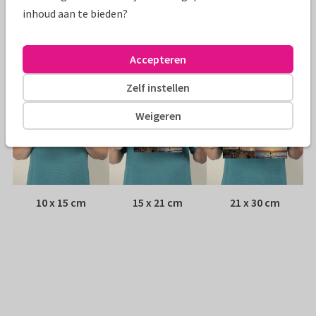
Envelop:
Witte vensterenvelop
inhoud aan te bieden?
Adres:
Achterop de kaart
Accepteren
Formaten
Zelf instellen
Weigeren
10 x 15 cm
15 x 21 cm
21 x 30 cm