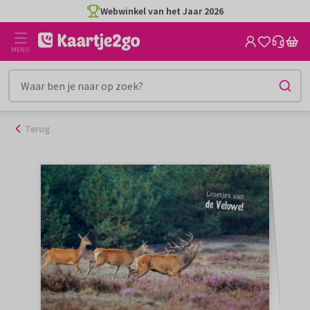
Ga
Webwinkel van het Jaar 2026
naar
de
MENU
inhoud
Terug