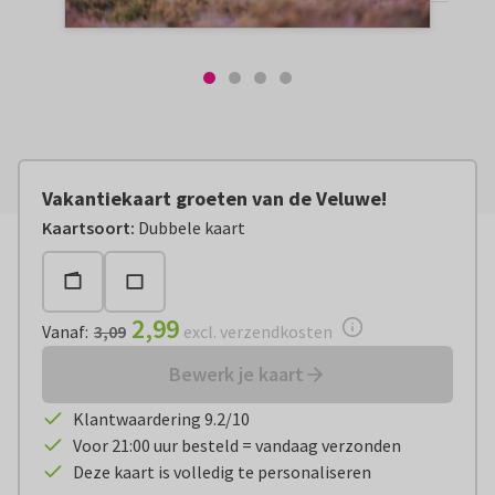
Vakantiekaart groeten van de Veluwe!
Vanaf:
€ 2,99
excl. verzendkosten
Kaartsoort
:
Dubbele kaart
2,99
Vanaf
:
3,09
excl. verzendkosten
Bewerk je kaart
Klantwaardering 9.2/10
Voor 21:00 uur besteld = vandaag verzonden
Deze kaart is volledig te personaliseren