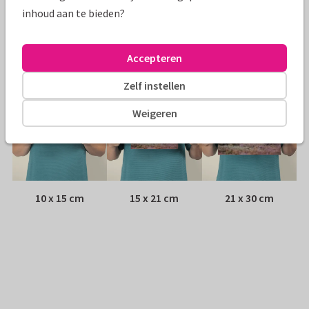
Envelop:
Witte vensterenvelop
inhoud aan te bieden?
Adres:
Achterop de kaart
Accepteren
Formaten
Zelf instellen
Weigeren
10 x 15 cm
15 x 21 cm
21 x 30 cm