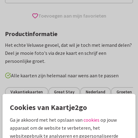
Toevoegen aan mijn favorieten
Productinformatie
Het echte Veluwse gevoel, dat wil je toch met iemand delen?
Deel je mooie foto's via deze kaart en schrijf een
persoonlijke groet.
Alle kaarten zijn helemaal naar wens aan te passen
Vakantiekaarten
Great Stay
Nederland
Groeten uit
Cookies van Kaartje2go
Specificaties bij deze kaart
Ga je akkoord met het opslaan van
cookies
op jouw
Papiersoort:
Kies uit 6 luxe papiersoorten
apparaat om de website te verbeteren, het
websitegebruik te analyseren en gepersonaliseerde