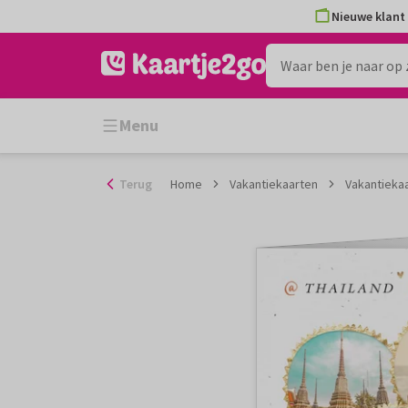
Ga
Nieuwe klant 
naar
de
inhoud
Menu
Terug
Home
Vakantiekaarten
Vakantiekaa