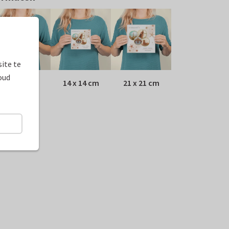
ite te
oud
10 x 10 cm
14 x 14 cm
21 x 21 cm