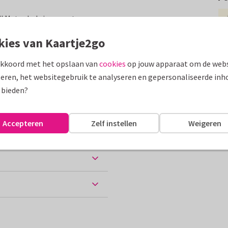
! Met schelpjes, zeesterren en
de binnenzijde nog 1.
kies van Kaartje2go
assen
akkoord met het opslaan van
cookies
op jouw apparaat om de webs
eren, het websitegebruik te analyseren en gepersonaliseerde inh
eten uit...
 bieden?
Accepteren
Zelf instellen
Weigeren
ten