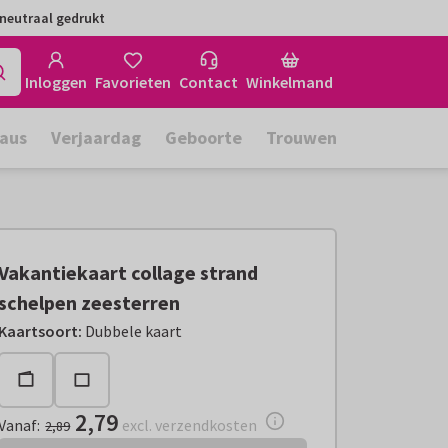
neutraal gedrukt
Inloggen
Favorieten
Contact
Winkelmand
aus
Verjaardag
Geboorte
Trouwen
Vakantiekaart collage strand
schelpen zeesterren
Vanaf:
€ 2,79
excl. verzendkosten
Kaartsoort
:
Dubbele kaart
2,79
Vanaf
:
excl. verzendkosten
2,89