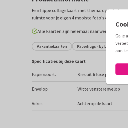
Een hippe collagekaart met thema: op het strand
ruimte voor je eigen 4 mooiste foto's en ook aan 
Coo
Alle kaarten zijn helemaal naar wens aan te p
Ga je 
verbet
Vakantiekaarten
Paperhugs - by Lidy
Gro
aan te
Specificaties bij deze kaart
Papiersoort:
Kies uit 6 luxe papiersoor
Envelop:
Witte vensterenvelop
Adres:
Achterop de kaart