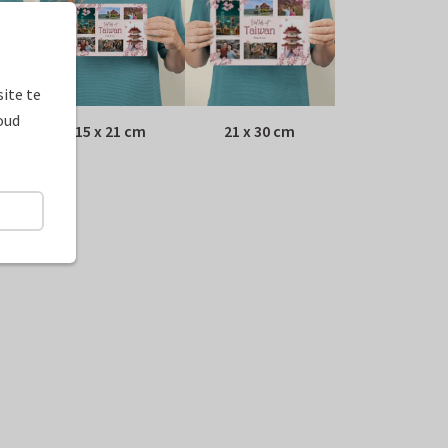
ite te
oud
15 x 21 cm
21 x 30 cm