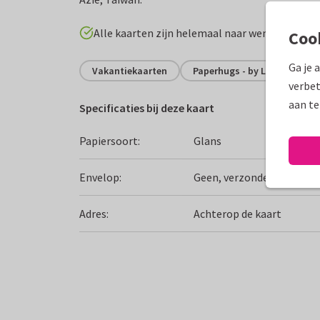
Alle kaarten zijn helemaal naar wens aan te p
Coo
Ga je 
Vakantiekaarten
Paperhugs - by Lidy
Gro
verbet
aan te
Specificaties bij deze kaart
Papiersoort:
Glans
Envelop:
Geen, verzonden als ansi
Adres:
Achterop de kaart