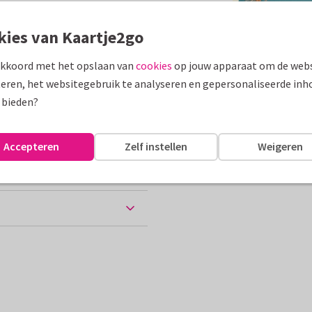
assen
kies van Kaartje2go
akkoord met het opslaan van
cookies
op jouw apparaat om de webs
eten uit...
eren, het websitegebruik te analyseren en gepersonaliseerde inh
10 x 15 cm
 bieden?
Accepteren
Zelf instellen
Weigeren
chtkaart