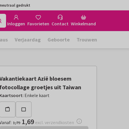
neutraal gedrukt
Inloggen
Favorieten
Contact
Winkelmand
aus
Verjaardag
Geboorte
Trouwen
Vakantiekaart Azië bloesem
fotocollage groetjes uit Taiwan
Vanaf:
€ 1,69
excl. verzendkosten
Kaartsoort
:
Enkele kaart
1,69
Vanaf
:
excl. verzendkosten
1,79