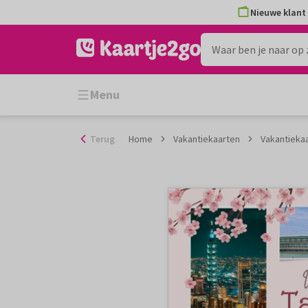
Ga
Nieuwe klant 
naar
de
inhoud
Menu
Terug
Home
Vakantiekaarten
Vakantiekaa