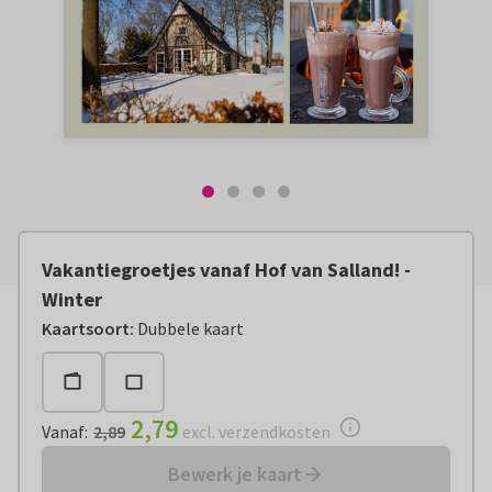
Vakantiegroetjes vanaf Hof van Salland! -
Winter
Vanaf:
€ 2,79
excl. verzendkosten
Kaartsoort
:
Dubbele kaart
2,79
Vanaf
:
2,89
excl. verzendkosten
Bewerk je kaart