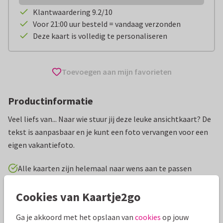
Klantwaardering 9.2/10
Voor 21:00 uur besteld = vandaag verzonden
Deze kaart is volledig te personaliseren
Toevoegen aan mijn favorieten
Productinformatie
Veel liefs van... Naar wie stuur jij deze leuke ansichtkaart? De
tekst is aanpasbaar en je kunt een foto vervangen voor een
eigen vakantiefoto.
Alle kaarten zijn helemaal naar wens aan te passen
Cookies van Kaartje2go
Vakantiekaarten
Great Stay
Nederland
Groeten uit
Ga je akkoord met het opslaan van
cookies
op jouw