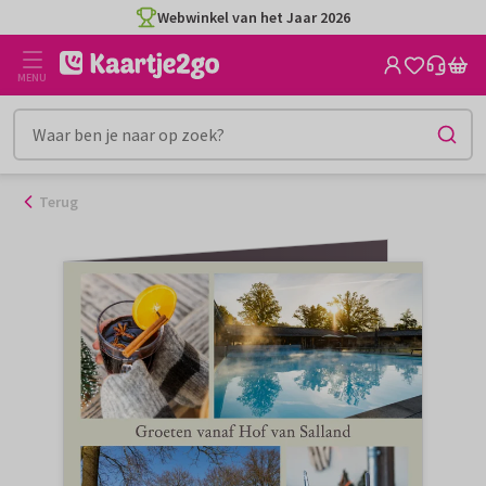
Ga
Webwinkel van het Jaar 2026
naar
de
MENU
inhoud
Terug