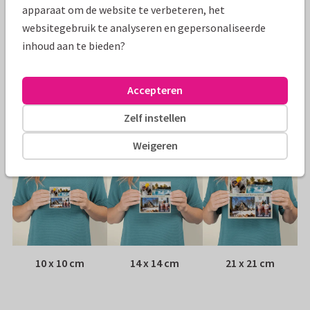
Specificaties bij deze kaart
apparaat om de website te verbeteren, het
websitegebruik te analyseren en gepersonaliseerde
Papiersoort:
Kies uit 6 luxe papiersoorten
inhoud aan te bieden?
Envelop:
Witte vensterenvelop
Accepteren
Adres:
Achterop de kaart
Zelf instellen
Formaten
Weigeren
10 x 10 cm
14 x 14 cm
21 x 21 cm