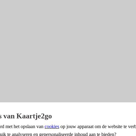
s van Kaartje2go
rd met het opslaan van
cookies
op jouw apparaat om de website te verb
uik te analyseren en gepersonaliseerde inhoud aan te bieden?