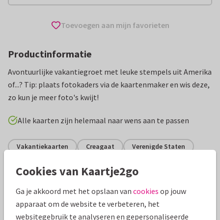
Toevoegen aan mijn favorieten
Productinformatie
Avontuurlijke vakantiegroet met leuke stempels uit Amerika
of...? Tip: plaats fotokaders via de kaartenmaker en wis deze,
zo kun je meer foto's kwijt!
Alle kaarten zijn helemaal naar wens aan te passen
Vakantiekaarten
Creagaat
Verenigde Staten
Cookies van Kaartje2go
Specificaties bij deze kaart
Ga je akkoord met het opslaan van
cookies
op jouw
Papiersoort:
Kies uit 6 luxe papiersoorten
apparaat om de website te verbeteren, het
websitegebruik te analyseren en gepersonaliseerde