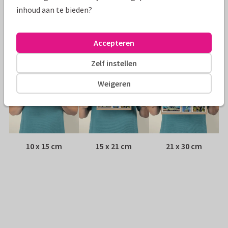
Envelop:
Witte vensterenvelop
inhoud aan te bieden?
Adres:
Achterop de kaart
Accepteren
Formaten
Zelf instellen
Weigeren
10 x 15 cm
15 x 21 cm
21 x 30 cm