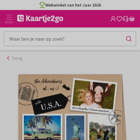
Ga
Webwinkel van het Jaar 2026
naar
de
MENU
inhoud
Terug