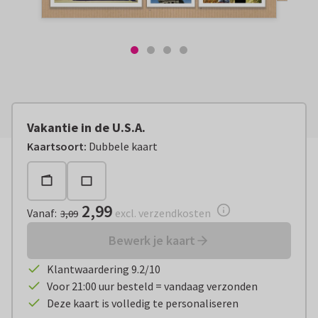
Vakantie in de U.S.A.
Vanaf:
€ 2,99
excl. verzendkosten
Kaartsoort
:
Dubbele kaart
2,99
Vanaf
:
excl. verzendkosten
3,09
Bewerk je kaart
Klantwaardering 9.2/10
Voor 21:00 uur besteld = vandaag verzonden
Deze kaart is volledig te personaliseren