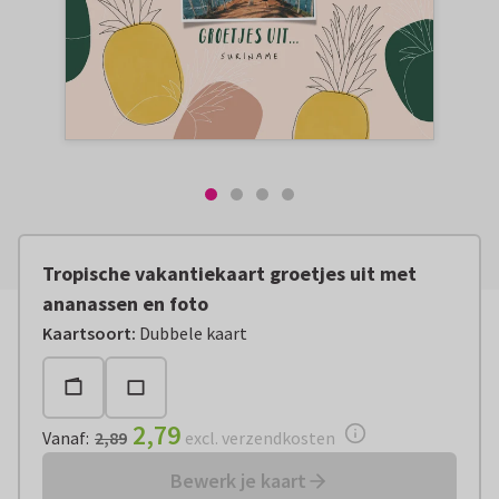
Tropische vakantiekaart groetjes uit met
ananassen en foto
Vanaf:
€ 2,79
excl. verzendkosten
Kaartsoort
:
Dubbele kaart
2,79
Vanaf
:
2,89
excl. verzendkosten
Bewerk je kaart