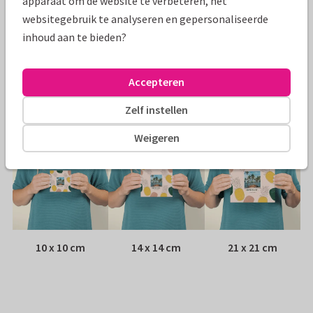
apparaat om de website te verbeteren, het
Papiersoort:
Kies uit 6 luxe papiersoorten
websitegebruik te analyseren en gepersonaliseerde
inhoud aan te bieden?
Envelop:
Witte vensterenvelop
Accepteren
Adres:
Achterop de kaart
Zelf instellen
Formaten
Weigeren
10 x 10 cm
14 x 14 cm
21 x 21 cm