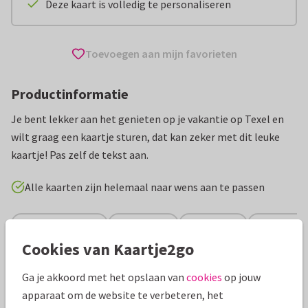
Deze kaart is volledig te personaliseren
Toevoegen aan mijn favorieten
Productinformatie
Je bent lekker aan het genieten op je vakantie op Texel en
wilt graag een kaartje sturen, dat kan zeker met dit leuke
kaartje! Pas zelf de tekst aan.
Alle kaarten zijn helemaal naar wens aan te passen
Vakantiekaarten
Great Stay
Nederland
Groeten uit
Cookies van Kaartje2go
Specificaties bij deze kaart
Ga je akkoord met het opslaan van
cookies
op jouw
apparaat om de website te verbeteren, het
Papiersoort:
Kies uit 6 luxe papiersoorten