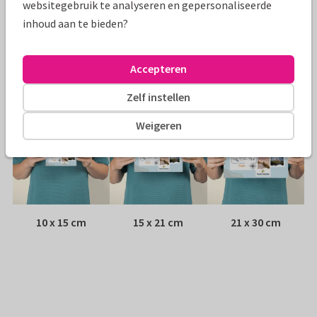
websitegebruik te analyseren en gepersonaliseerde
inhoud aan te bieden?
Envelop:
Witte vensterenvelop
Adres:
Achterop de kaart
Accepteren
Formaten
Zelf instellen
Weigeren
10 x 15 cm
15 x 21 cm
21 x 30 cm