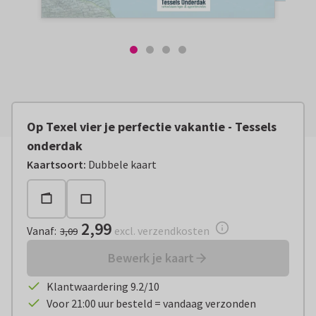
Op Texel vier je perfectie vakantie - Tessels
onderdak
Vanaf:
€ 2,99
excl. verzendkosten
Kaartsoort
:
Dubbele kaart
2,99
Vanaf
:
excl. verzendkosten
3,09
Bewerk je kaart
Klantwaardering 9.2/10
Voor 21:00 uur besteld = vandaag verzonden