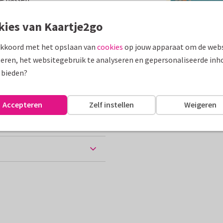
assen
kies van Kaartje2go
akkoord met het opslaan van
cookies
op jouw apparaat om de webs
Groeten uit...
eren, het websitegebruik te analyseren en gepersonaliseerde inh
10 x 15 cm
 bieden?
ten
Accepteren
Zelf instellen
Weigeren