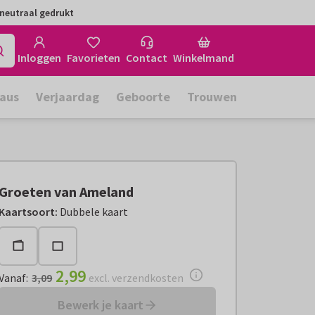
neutraal gedrukt
Inloggen
Favorieten
Contact
Winkelmand
aus
Verjaardag
Geboorte
Trouwen
Groeten van Ameland
Vanaf:
€ 2,99
excl. verzendkosten
Kaartsoort
:
Dubbele kaart
2,99
Vanaf
:
3,09
excl. verzendkosten
Bewerk je kaart