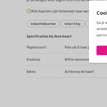
Alle kaarten zijn helemaal naar wens aan te p
Coo
Ga je 
Vakantiekaarten
Great Stay
Nederland
verbet
aan te
Specificaties bij deze kaart
Papiersoort:
Kies uit 6 luxe papiersoor
Envelop:
Witte vensterenvelop
Adres:
Achterop de kaart