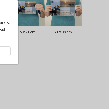
ite te
oud
15 x 21 cm
21 x 30 cm