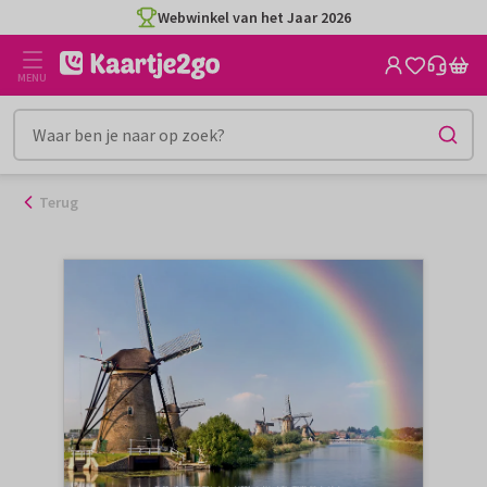
Ga
Webwinkel van het Jaar 2026
naar
de
MENU
inhoud
Terug