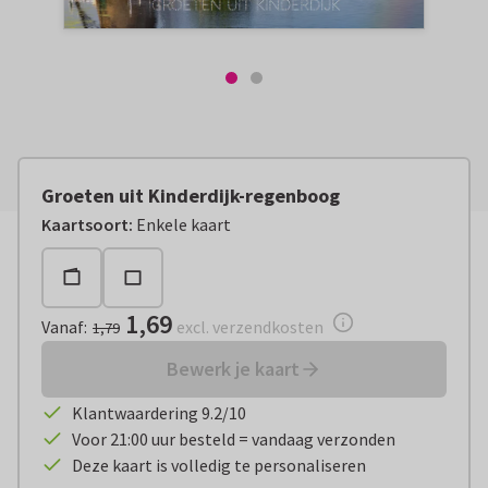
Groeten uit Kinderdijk-regenboog
Vanaf:
€ 1,69
excl. verzendkosten
Kaartsoort
:
Enkele kaart
1,69
Vanaf
:
excl. verzendkosten
1,79
Bewerk je kaart
Klantwaardering 9.2/10
Voor 21:00 uur besteld = vandaag verzonden
Deze kaart is volledig te personaliseren