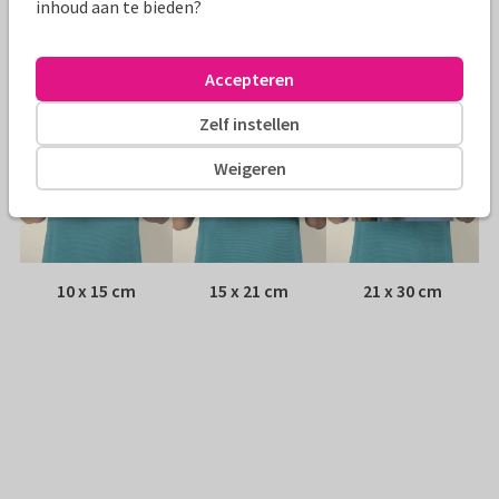
inhoud aan te bieden?
Adres:
Achterop de kaart
Formaten
Accepteren
Zelf instellen
Weigeren
10 x 15 cm
15 x 21 cm
21 x 30 cm