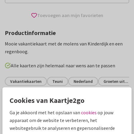
Toevoegen aan mijn favorieten
Productinformatie
Mooie vakantiekaart met de molens van Kinderdijk en een
regenboog.
Alle kaarten zijn helemaal naar wens aan te passen
Vakantiekaarten
Teuni
Nederland
Groeten uit...
Cookies van Kaartje2go
Specificaties bij deze kaart
Ga je akkoord met het opslaan van
cookies
op jouw
Papiersoort:
Glans
apparaat om de website te verbeteren, het
websitegebruik te analyseren en gepersonaliseerde
Envelop:
Geen, verzonden als ansichtkaart