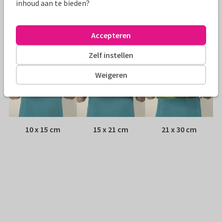
inhoud aan te bieden?
Adres:
Achterop de kaart
Formaten
Accepteren
Zelf instellen
Weigeren
10 x 15 cm
15 x 21 cm
21 x 30 cm