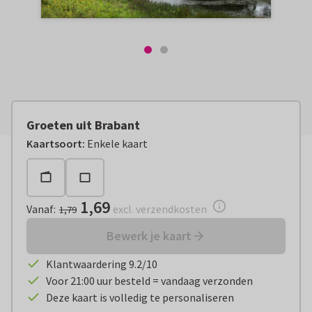
Groeten uit Brabant
Vanaf:
€ 1,69
excl. verzendkosten
Kaartsoort
:
Enkele kaart
1,69
Vanaf
:
excl. verzendkosten
1,79
Bewerk je kaart
Klantwaardering 9.2/10
Voor 21:00 uur besteld = vandaag verzonden
Deze kaart is volledig te personaliseren