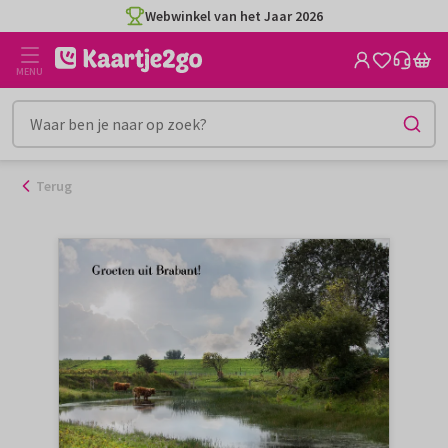
Ga
Webwinkel van het Jaar 2026
naar
de
MENU
inhoud
Terug