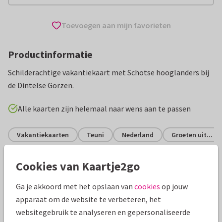
Toevoegen aan mijn favorieten
Productinformatie
Schilderachtige vakantiekaart met Schotse hooglanders bij
de Dintelse Gorzen.
Alle kaarten zijn helemaal naar wens aan te passen
Vakantiekaarten
Teuni
Nederland
Groeten uit...
Cookies van Kaartje2go
Specificaties bij deze kaart
Ga je akkoord met het opslaan van
cookies
op jouw
Papiersoort:
Glans
apparaat om de website te verbeteren, het
websitegebruik te analyseren en gepersonaliseerde
Envelop:
Geen, verzonden als ansichtkaart