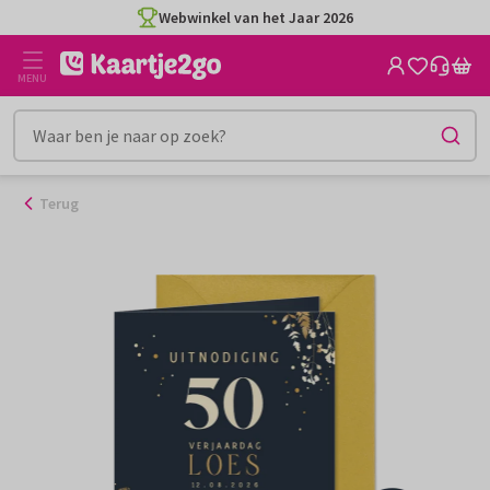
Ga
Webwinkel van het Jaar 2026
naar
de
MENU
inhoud
Terug