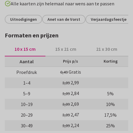
Alle kaarten zijn helemaal naar wens aan te passen
Uitnodigingen
Anet van de Vorst
Verjaardagsfeestje
Formaten en prijzen
10 x 15 cm
15 x 21 cm
21 x 30 cm
Aantal
Prijs p/s
Korting
Gratis
Proefdruk
0,49
2,99
1–4
3,09
2,84
5–9
5%
3,09
2,69
10–19
10%
3,09
2,47
20–29
17,5%
3,09
2,24
30–49
25%
3,09