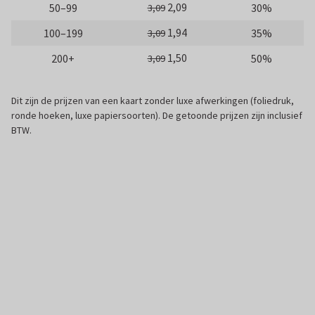
2,09
50–99
30%
3,09
1,94
100–199
35%
3,09
1,50
200+
50%
3,09
Dit zijn de prijzen van een kaart zonder luxe afwerkingen (foliedruk,
ronde hoeken, luxe papiersoorten). De getoonde prijzen zijn inclusief
BTW.