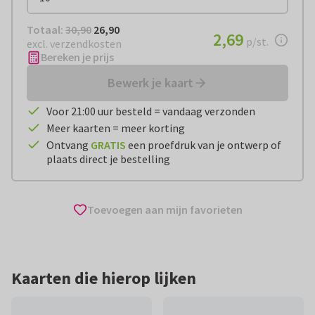
Totaal:
€ 26,90
Totaal:
30,90
26,90
€ 2,69
2,69
per stuk
p/st.
excl. verzendkosten
Bereken je prijs
Bewerk je kaart
Voor 21:00 uur besteld = vandaag verzonden
Meer kaarten = meer korting
Ontvang
GRATIS
een proefdruk van je ontwerp of
plaats direct je bestelling
Toevoegen aan mijn favorieten
Kaarten die hierop lijken