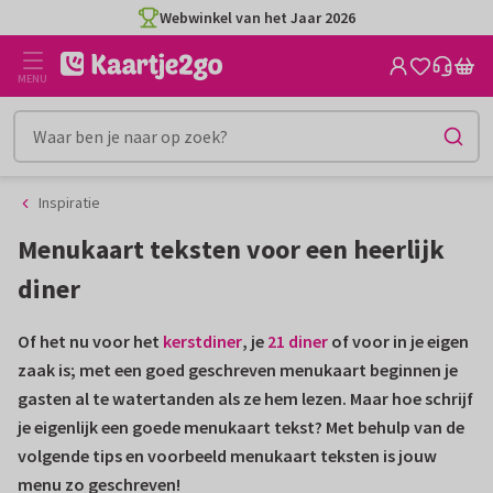
Ga
Ga
Webwinkel van het Jaar 2026
naar
naar
de
het
MENU
inhoud
filter
Inspiratie
Menukaart teksten voor een heerlijk
diner
Of het nu voor het
kerstdiner
, je
21 diner
of voor in je eigen
zaak is; met een goed geschreven menukaart beginnen je
gasten al te watertanden als ze hem lezen. Maar hoe schrijf
je eigenlijk een goede menukaart tekst? Met behulp van de
volgende tips en voorbeeld menukaart teksten is jouw
menu zo geschreven!