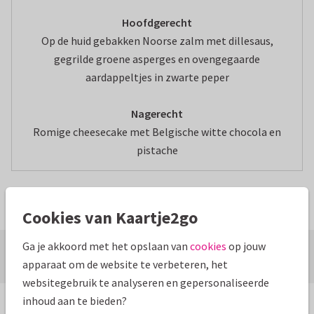
Hoofdgerecht
Op de huid gebakken Noorse zalm met dillesaus,
gegrilde groene asperges en ovengegaarde
aardappeltjes in zwarte peper
Nagerecht
Romige cheesecake met Belgische witte chocola en
pistache
🎄 Ook leuk om te lezen: Deze menukaart-ideeën maken je
kersttafel helemaal af.
Cookies van Kaartje2go
Ga je akkoord met het opslaan van
cookies
op jouw
Geschreven door Merle
Meer feestinspiratie
apparaat om de website te verbeteren, het
websitegebruik te analyseren en gepersonaliseerde
inhoud aan te bieden?
Ook interessant voor jou: