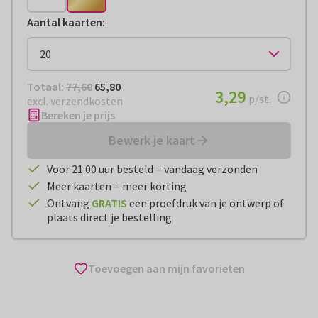
Aantal kaarten
:
Totaal:
€ 65,80
Totaal:
77,60
65,80
€ 3,29
3,29
per stuk
p/st.
excl. verzendkosten
Bereken je prijs
Bewerk je kaart
Voor 21:00 uur besteld = vandaag verzonden
Meer kaarten = meer korting
Ontvang
GRATIS
een proefdruk van je ontwerp of
plaats direct je bestelling
Toevoegen aan mijn favorieten