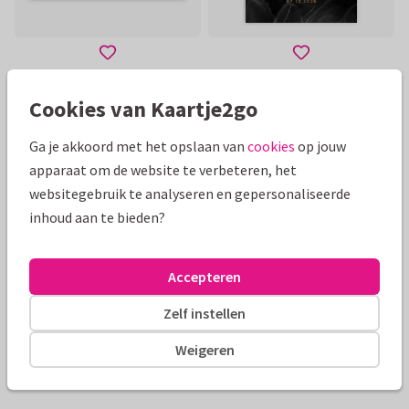
Cookies van Kaartje2go
Toon meer
Ga je akkoord met het opslaan van
cookies
op jouw
apparaat om de website te verbeteren, het
Mooie extra's bij je kaart
websitegebruik te analyseren en gepersonaliseerde
inhoud aan te bieden?
Accepteren
Zelf instellen
Weigeren