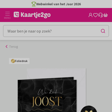
Ga
Webwinkel van het Jaar 2026
naar
de
MENU
inhoud
Terug
Foliedruk
Foliedruk
Foliedruk
Foliedruk
Foliedruk
Foliedruk