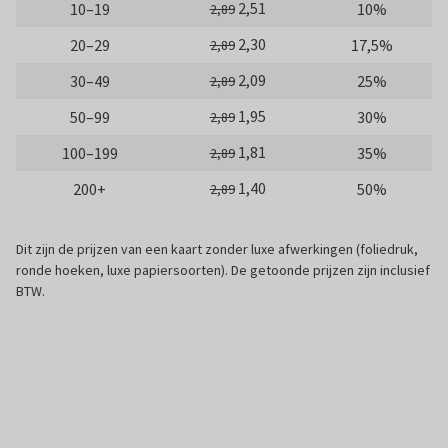
2,51
10–19
10%
2,89
2,30
20–29
17,5%
2,89
2,09
30–49
25%
2,89
1,95
50–99
30%
2,89
1,81
100–199
35%
2,89
1,40
200+
50%
2,89
Dit zijn de prijzen van een kaart zonder luxe afwerkingen (foliedruk,
ronde hoeken, luxe papiersoorten). De getoonde prijzen zijn inclusief
BTW.