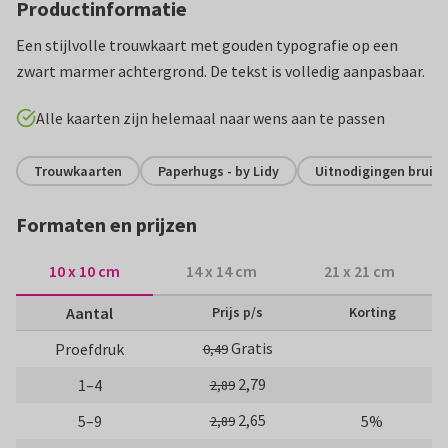
Productinformatie
Een stijlvolle trouwkaart met gouden typografie op een
zwart marmer achtergrond. De tekst is volledig aanpasbaar.
Alle kaarten zijn helemaal naar wens aan te passen
Trouwkaarten
Paperhugs - by Lidy
Uitnodigingen bruilof
Formaten en prijzen
10 x 10 cm
14 x 14 cm
21 x 21 cm
Aantal
Prijs p/s
Korting
Gratis
Proefdruk
0,49
2,79
1–4
2,89
2,65
5–9
5%
2,89