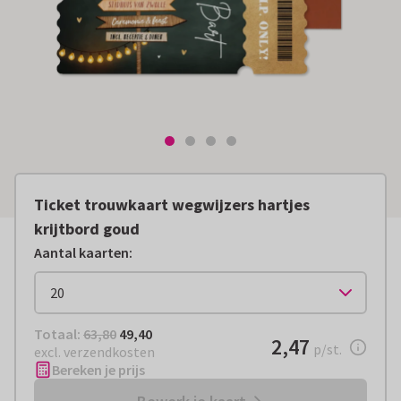
Ticket trouwkaart wegwijzers hartjes
krijtbord goud
Aantal kaarten
:
Totaal:
€ 49,40
Totaal:
63,80
49,40
€ 2,47
2,47
per stuk
p/st.
excl. verzendkosten
Bereken je prijs