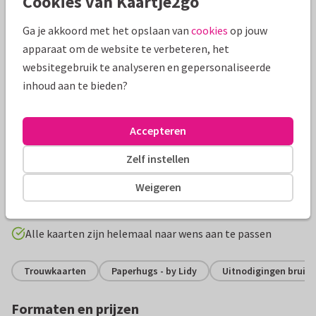
Cookies van Kaartje2go
Ga je akkoord met het opslaan van
cookies
op jouw
apparaat om de website te verbeteren, het
websitegebruik te analyseren en gepersonaliseerde
inhoud aan te bieden?
Accepteren
Productinformatie
Zelf instellen
Een hippe en originele trouwkaart in ticket vorm voor een
trouwfeest met houten wegwijzers, lampjes en krijtbord.
Weigeren
Leuk voor een festival thema.
Alle kaarten zijn helemaal naar wens aan te passen
Trouwkaarten
Paperhugs - by Lidy
Uitnodigingen bruilof
Formaten en prijzen