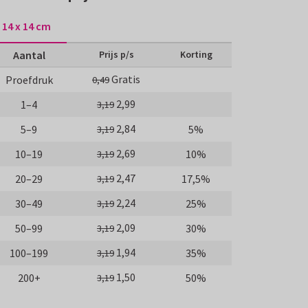
14 x 14 cm
Aantal
Prijs p/s
Korting
Gratis
Proefdruk
0,49
2,99
1–4
3,19
2,84
5–9
5%
3,19
2,69
10–19
10%
3,19
2,47
20–29
17,5%
3,19
2,24
30–49
25%
3,19
2,09
50–99
30%
3,19
1,94
100–199
35%
3,19
1,50
200+
50%
3,19