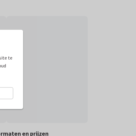
ite te
oud
rmaten en prijzen