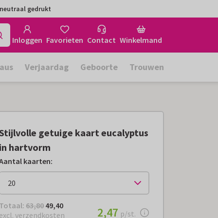
neutraal gedrukt
Inloggen
Favorieten
Contact
Winkelmand
aus
Verjaardag
Geboorte
Trouwen
Stijlvolle getuige kaart eucalyptus
in hartvorm
Aantal kaarten
:
Totaal:
€ 49,40
Totaal:
63,80
49,40
€ 2,47
2,47
per stuk
p/st.
excl. verzendkosten