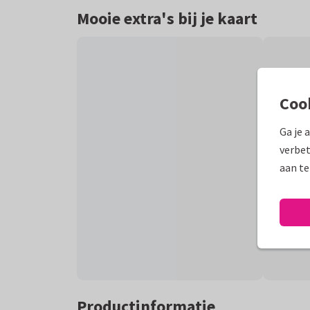
Mooie extra's bij je kaart
Coo
Ga je 
verbet
aan te
Productinformatie