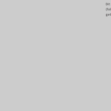
Dit
(fo
get