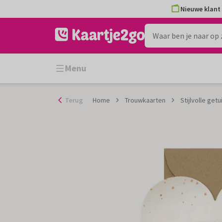
Ga
Nieuwe klant 
naar
de
inhoud
Menu
Terug
Home
Trouwkaarten
Stijlvolle get