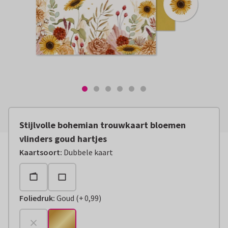
Stijlvolle bohemian trouwkaart bloemen
vlinders goud hartjes
Kaartsoort
:
Dubbele kaart
Foliedruk
:
Goud
(
+
0,99
)
+
€ 0,99