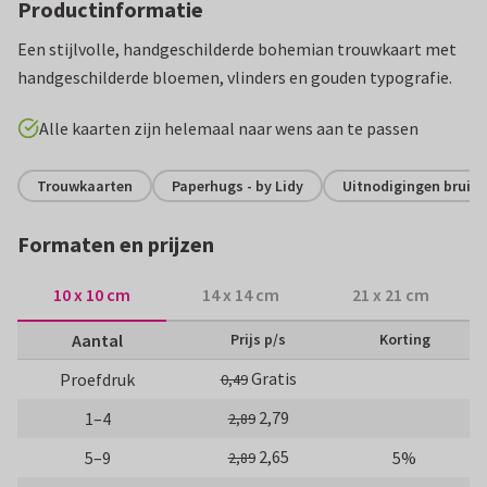
Productinformatie
Een stijlvolle, handgeschilderde bohemian trouwkaart met
handgeschilderde bloemen, vlinders en gouden typografie.
Alle kaarten zijn helemaal naar wens aan te passen
Trouwkaarten
Paperhugs - by Lidy
Uitnodigingen bruilof
Formaten en prijzen
10 x 10 cm
14 x 14 cm
21 x 21 cm
Aantal
Prijs p/s
Korting
Gratis
Proefdruk
0,49
2,79
1–4
2,89
2,65
5–9
5%
2,89