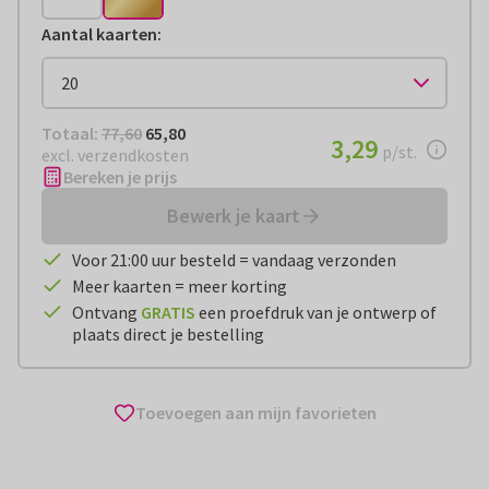
Aantal kaarten
:
Totaal:
€ 65,80
Totaal:
77,60
65,80
€ 3,29
3,29
per stuk
p/st.
excl. verzendkosten
Bereken je prijs
Bewerk je kaart
Voor 21:00 uur besteld = vandaag verzonden
Meer kaarten = meer korting
Ontvang
GRATIS
een proefdruk van je ontwerp of
plaats direct je bestelling
Toevoegen aan mijn favorieten