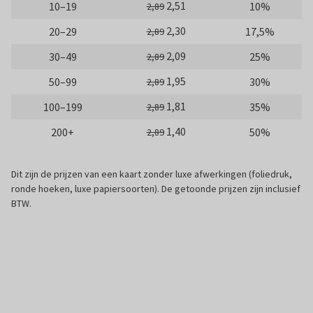
2,51
10–19
10%
2,89
2,30
20–29
17,5%
2,89
2,09
30–49
25%
2,89
1,95
50–99
30%
2,89
1,81
100–199
35%
2,89
1,40
200+
50%
2,89
Dit zijn de prijzen van een kaart zonder luxe afwerkingen (foliedruk,
ronde hoeken, luxe papiersoorten). De getoonde prijzen zijn inclusief
BTW.