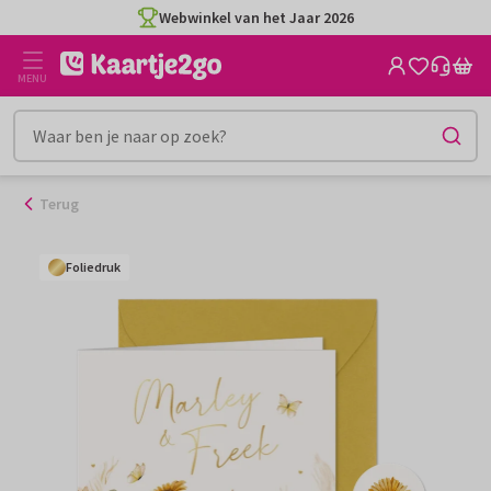
Ga
Webwinkel van het Jaar 2026
naar
de
MENU
inhoud
Terug
Foliedruk
Foliedruk
Foliedruk
Foliedruk
Foliedruk
Foliedruk