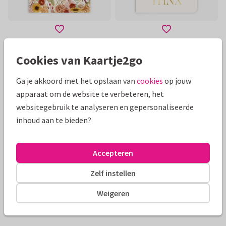
Cookies van Kaartje2go
Toon meer
Ga je akkoord met het opslaan van
cookies
op jouw
apparaat om de website te verbeteren, het
Mooie extra's bij je kaart
websitegebruik te analyseren en gepersonaliseerde
inhoud aan te bieden?
Accepteren
Zelf instellen
Weigeren