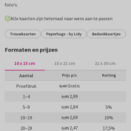
foto's.
Alle kaarten zijn helemaal naar wens aan te passen
Trouwkaarten
Paperhugs - by Lidy
Bedankkaartjes
Formaten en prijzen
10 x 15 cm
15 x 21 cm
21 x 30 cm
Aantal
Prijs p/s
Korting
Gratis
Proefdruk
0,49
2,99
1–4
3,09
2,84
5–9
5%
3,09
2,69
10–19
10%
3,09
2,47
20–29
17,5%
3,09