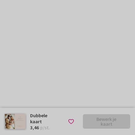
Dubbele
Bewerk je
kaart
kaart
€ 3,46
p/st.
3,46
p/st.