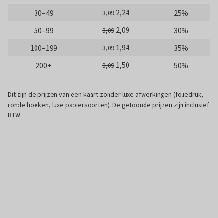
2,24
30–49
25%
3,09
2,09
50–99
30%
3,09
1,94
100–199
35%
3,09
1,50
200+
50%
3,09
Dit zijn de prijzen van een kaart zonder luxe afwerkingen (foliedruk,
ronde hoeken, luxe papiersoorten). De getoonde prijzen zijn inclusief
BTW.