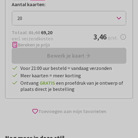
Aantal kaarten
:
Totaal:
€ 69,20
Totaal:
81,60
69,20
€ 3,46
3,46
per stuk
p/st.
excl. verzendkosten
Bereken je prijs
Bewerk je kaart
Voor 21:00 uur besteld = vandaag verzonden
Meer kaarten = meer korting
Ontvang
GRATIS
een proefdruk van je ontwerp of
plaats direct je bestelling
Toevoegen aan mijn favorieten
Nog meer in deze stijl