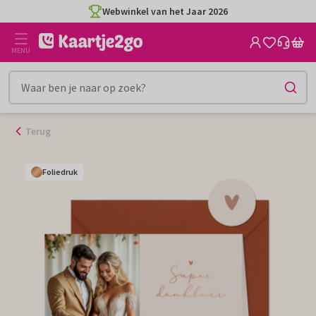
Ga
Webwinkel van het Jaar 2026
naar
de
MENU
inhoud
Terug
Foliedruk
Foliedruk
Foliedruk
Foliedruk
Foliedruk
Foliedruk