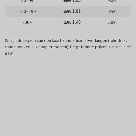
1,95
50–99
30%
2,89
1,81
100–199
35%
2,89
1,40
200+
50%
2,89
Dit zijn de prijzen van een kaart zonder luxe afwerkingen (foliedruk,
ronde hoeken, luxe papiersoorten). De getoonde prijzen zijn inclusief
BTW.