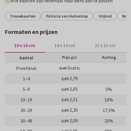
Alle kaarten zijn helemaal naar wens aan te passen
Trouwkaarten
Patricia van Hulsentop
Stijlvol
Bota
Formaten en prijzen
10 x 10 cm
14 x 14 cm
21 x 21 cm
Aantal
Prijs p/s
Korting
Gratis
Proefdruk
0,49
2,79
1–4
2,89
2,65
5–9
5%
2,89
2,51
10–19
10%
2,89
2,30
20–29
17,5%
2,89
2,09
30–49
25%
2,89