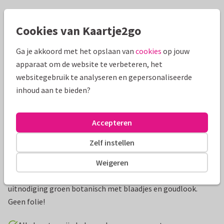
Mooie extra's bij je kaart
Cookies van Kaartje2go
Ga je akkoord met het opslaan van
cookies
op jouw
apparaat om de website te verbeteren, het
websitegebruik te analyseren en gepersonaliseerde
inhoud aan te bieden?
Accepteren
Zelf instellen
Productinformatie
Weigeren
Stijlvolle en romantische geregistreerd partnerschap
uitnodiging groen botanisch met blaadjes en goudlook.
Geen folie!