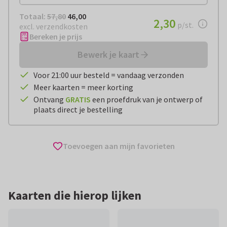
Totaal:
€ 46,00
Totaal:
57,80
46,00
€ 2,30
2,30
per stuk
p/st.
excl. verzendkosten
Bereken je prijs
Bewerk je kaart
Voor 21:00 uur besteld = vandaag verzonden
Meer kaarten = meer korting
Ontvang
GRATIS
een proefdruk van je ontwerp of
plaats direct je bestelling
Toevoegen aan mijn favorieten
Kaarten die hierop lijken