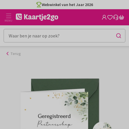
Ga
Webwinkel van het Jaar 2026
naar
de
MENU
inhoud
Terug