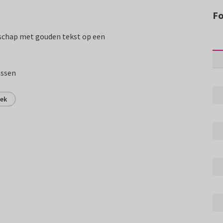
Fo
rschap met gouden tekst op een
assen
iek