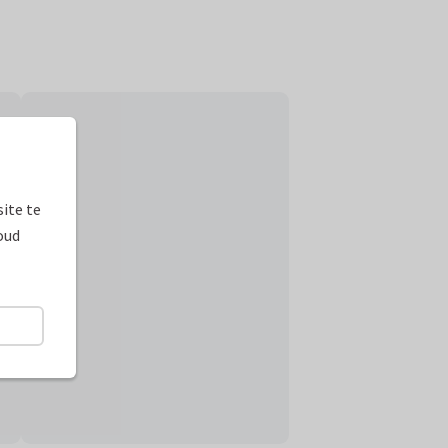
ite te
oud