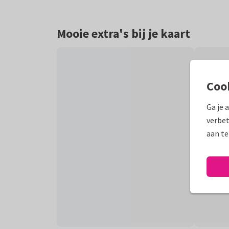
Mooie extra's bij je kaart
Coo
Ga je 
verbet
aan te