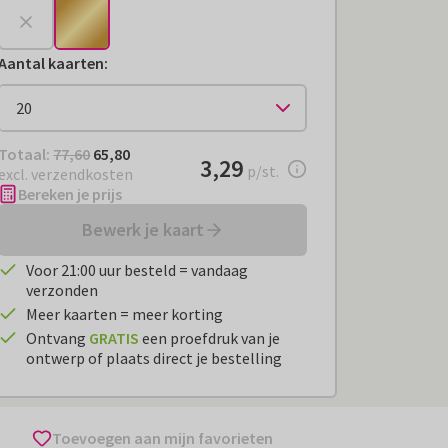
Aantal kaarten
:
Totaal:
€ 65,80
Totaal:
77,60
65,80
€ 3,29
3,29
per stuk
p/st.
excl. verzendkosten
Bereken je prijs
Bewerk je kaart
Voor 21:00 uur besteld = vandaag
verzonden
Meer kaarten = meer korting
Ontvang
GRATIS
een proefdruk van je
ontwerp of plaats direct je bestelling
Toevoegen aan mijn favorieten