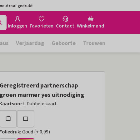
neutraal gedrukt
Inloggen
Favorieten
Contact
Winkelmand
aus
Verjaardag
Geboorte
Trouwen
Geregistreerd partnerschap
groen marmer yes uitnodiging
Kaartsoort
:
Dubbele kaart
Foliedruk
:
Goud
(
+
0,99
)
+
€ 0,99