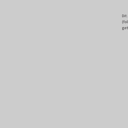
Dit
(fo
get