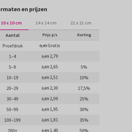
rmaten en prijzen
10 x 10 cm
14 x 14 cm
21 x 21 cm
Aantal
Prijs p/s
Korting
Gratis
Proefdruk
0,49
2,79
1–4
2,89
2,65
5–9
5%
2,89
2,51
10–19
10%
2,89
2,30
20–29
17,5%
2,89
2,09
30–49
25%
2,89
1,95
50–99
30%
2,89
1,81
100–199
35%
2,89
1,40
200+
50%
2,89