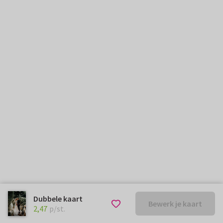
Dubbele kaart
Bewerk je kaart
€ 2,47
p/st.
2,47
p/st.