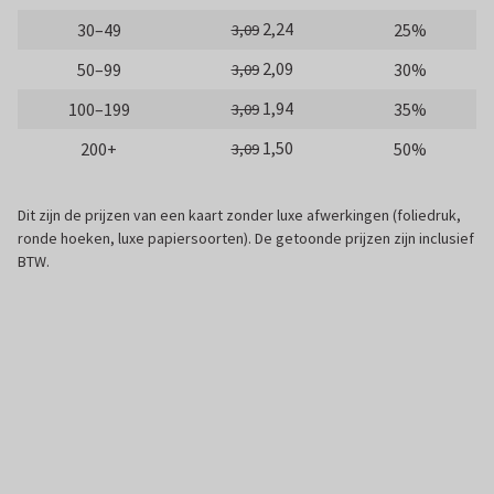
2,24
30–49
25%
3,09
2,09
50–99
30%
3,09
1,94
100–199
35%
3,09
1,50
200+
50%
3,09
Dit zijn de prijzen van een kaart zonder luxe afwerkingen (foliedruk,
ronde hoeken, luxe papiersoorten). De getoonde prijzen zijn inclusief
BTW.