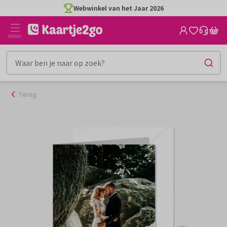
Ga
Webwinkel van het Jaar 2026
naar
de
MENU
inhoud
Terug