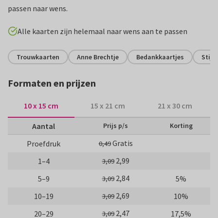
passen naar wens.
Alle kaarten zijn helemaal naar wens aan te passen
Trouwkaarten
Anne Brechtje
Bedankkaartjes
Stijlv
Formaten en prijzen
10 x 15 cm
15 x 21 cm
21 x 30 cm
Aantal
Prijs p/s
Korting
Gratis
Proefdruk
0,49
2,99
1–4
3,09
2,84
5–9
5%
3,09
2,69
10–19
10%
3,09
2,47
20–29
17,5%
3,09