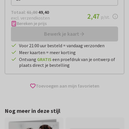
Totaal:
€ 49,40
Totaal:
61,80
49,40
€ 2,47
2,47
per stuk
p/st.
excl. verzendkosten
Bereken je prijs
Bewerk je kaart
Voor 21:00 uur besteld = vandaag verzonden
Meer kaarten = meer korting
Ontvang
GRATIS
een proefdruk van je ontwerp of
plaats direct je bestelling
Toevoegen aan mijn favorieten
Nog meer in deze stijl