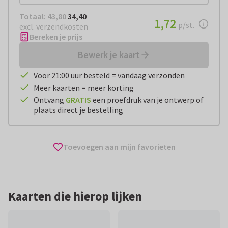
Totaal:
€ 34,40
Totaal:
43,80
34,40
€ 1,72
1,72
per stuk
p/st.
excl. verzendkosten
Bereken je prijs
Bewerk je kaart
Voor 21:00 uur besteld = vandaag verzonden
Meer kaarten = meer korting
Ontvang
GRATIS
een proefdruk van je ontwerp of
plaats direct je bestelling
Toevoegen aan mijn favorieten
Kaarten die hierop lijken