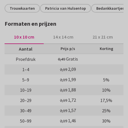
Trouwkaarten
Patricia van Hulsentop
Bedankkaartjes
Formaten en prijzen
10 x 10 cm
14 x 14 cm
21 x 21 cm
Aantal
Prijs p/s
Korting
Gratis
Proefdruk
0,49
2,09
1–4
2,19
1,99
5–9
5%
2,19
1,88
10–19
10%
2,19
1,72
20–29
17,5%
2,19
1,57
30–49
25%
2,19
1,46
50–99
30%
2,19