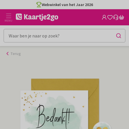
Ga
Webwinkel van het Jaar 2026
naar
de
MENU
inhoud
Terug