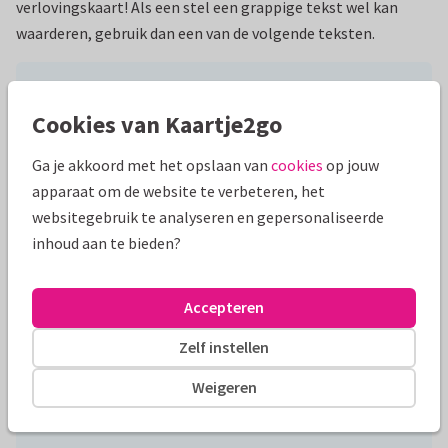
verlovingskaart! Als een stel een grappige tekst wel kan
waarderen, gebruik dan een van de volgende teksten.
She put a ring on it!
Cookies van Kaartje2go
Kopiëren
Ga je akkoord met het opslaan van
cookies
op jouw
apparaat om de website te verbeteren, het
websitegebruik te analyseren en gepersonaliseerde
Eindelijk… We dachten bijna dat het niet meer ging
inhoud aan te bieden?
gebeuren, maar hij heeft het gevraagd!
Kopiëren
Accepteren
Zelf instellen
Weigeren
Sommige relaties lopen goed af
Anderen eindigen in een huwelijk