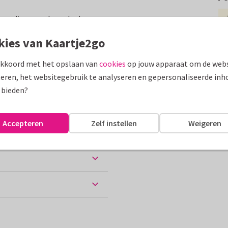
voor diverse gelegenheden.
hap, bedankt en moederdag.
kies van Kaartje2go
assen
akkoord met het opslaan van
cookies
op jouw apparaat om de webs
eren, het websitegebruik te analyseren en gepersonaliseerde inh
 bieden?
Accepteren
Zelf instellen
Weigeren
ten