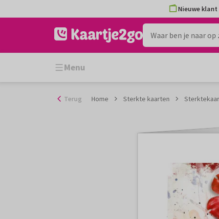
Ga
Nieuwe klant 
naar
de
inhoud
Menu
Terug
Home
Sterkte kaarten
Sterktekaar