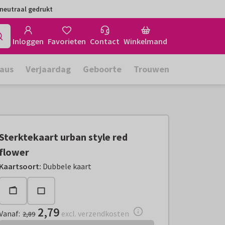
neutraal gedrukt
Inloggen
Favorieten
Contact
Winkelmand
aus
Verjaardag
Geboorte
Trouwen
Sterktekaart urban style red
flower
Vanaf:
€ 2,79
excl. verzendkosten
Kaartsoort
:
Dubbele kaart
2,79
Vanaf
:
excl. verzendkosten
2,89