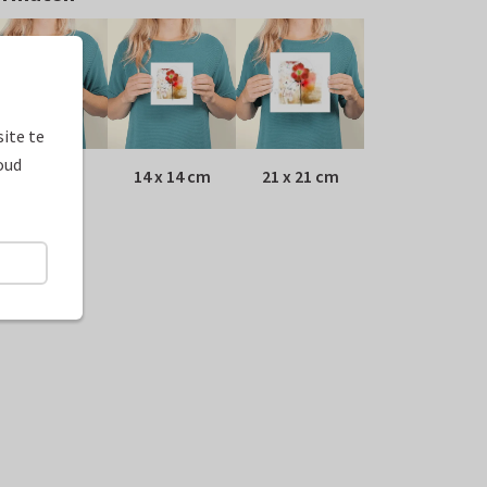
ite te
oud
10 x 10 cm
14 x 14 cm
21 x 21 cm