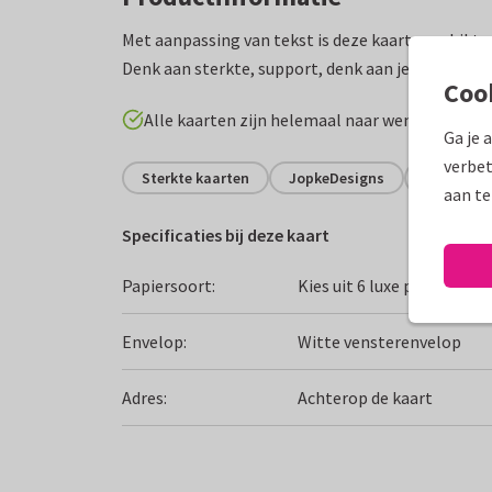
Met aanpassing van tekst is deze kaart geschikt 
Denk aan sterkte, support, denk aan je, betersc
Coo
Alle kaarten zijn helemaal naar wens aan te p
Ga je 
verbet
Sterkte kaarten
JopkeDesigns
Bloemen
aan te
Specificaties bij deze kaart
Papiersoort:
Kies uit 6 luxe papiersoor
Envelop:
Witte vensterenvelop
Adres:
Achterop de kaart