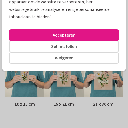
apparaat om de website te verbeteren, het
websitegebruik te analyseren en gepersonaliseerde
Papiersoort:
Kies uit 6 luxe papiersoorten
inhoud aan te bieden?
Envelop:
Witte vensterenvelop
Accepteren
Adres:
Achterop de kaart
Zelf instellen
Formaten
Weigeren
10 x 15 cm
15 x 21 cm
21 x 30 cm