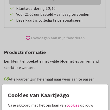
Klantwaardering 9.2/10
Voor 21:00 uur besteld = vandaag verzonden
Deze kaart is volledig te personaliseren
Toevoegen aan mijn favorieten
Productinformatie
Een klein lief boeketje met wilde bloemetjes om iemand
sterkte te wensen.
Alle kaarten zijn helemaal naar wens aan te passen
Sterkte kaarten
Petit Konijn
Sterkte en medeleven
Cookies van Kaartje2go
Ga je akkoord met het opslaan van
cookies
op jouw
Specificaties bij deze kaart