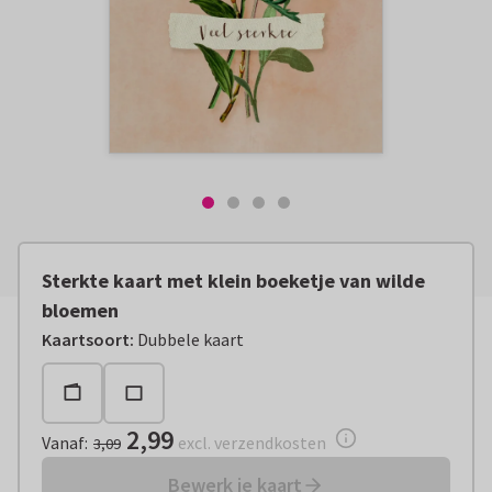
Sterkte kaart met klein boeketje van wilde
bloemen
Vanaf:
€ 2,99
excl. verzendkosten
Kaartsoort
:
Dubbele kaart
2,99
Vanaf
:
excl. verzendkosten
3,09
Bewerk je kaart