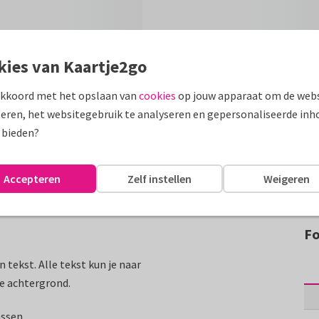
kies van Kaartje2go
akkoord met het opslaan van
cookies
op jouw apparaat om de webs
eren, het websitegebruik te analyseren en gepersonaliseerde inh
 bieden?
Accepteren
Zelf instellen
Weigeren
Fo
tekst. Alle tekst kun je naar
de achtergrond.
assen