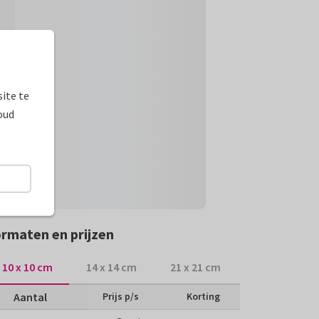
ite te
oud
rmaten en prijzen
10 x 10 cm
14 x 14 cm
21 x 21 cm
Aantal
Prijs p/s
Korting