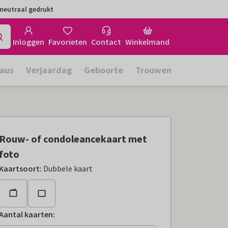
neutraal gedrukt
Inloggen
Favorieten
Contact
Winkelmand
aus
Verjaardag
Geboorte
Trouwen
Rouw- of condoleancekaart met
foto
Kaartsoort
:
Dubbele kaart
Aantal kaarten
: