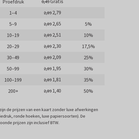
Gratis
Proefdruk
0,49
2,79
1–4
2,89
2,65
5–9
5%
2,89
2,51
10–19
10%
2,89
2,30
20–29
17,5%
2,89
2,09
30–49
25%
2,89
1,95
50–99
30%
2,89
1,81
100–199
35%
2,89
1,40
200+
50%
2,89
 zijn de prijzen van een kaart zonder luxe afwerkingen
liedruk, ronde hoeken, luxe papiersoorten). De
oonde prijzen zijn inclusief BTW.