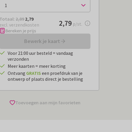
Totaal:
€ 2,79
Totaal:
2,89
2,79
€ 2,79
2,79
per stuk
p/st.
excl. verzendkosten
Bereken je prijs
Bewerk je kaart
Voor 21:00 uur besteld = vandaag
verzonden
Meer kaarten = meer korting
Ontvang
GRATIS
een proefdruk van je
ontwerp of plaats direct je bestelling
Toevoegen aan mijn favorieten