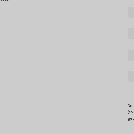
Dit
(fo
get