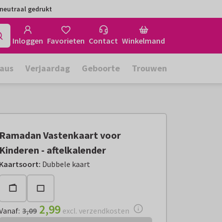
neutraal gedrukt
Inloggen
Favorieten
Contact
Winkelmand
aus
Verjaardag
Geboorte
Trouwen
Ramadan Vastenkaart voor
Kinderen - aftelkalender
Vanaf:
€ 2,99
excl. verzendkosten
Kaartsoort
:
Dubbele kaart
2,99
Vanaf
:
3,09
excl. verzendkosten