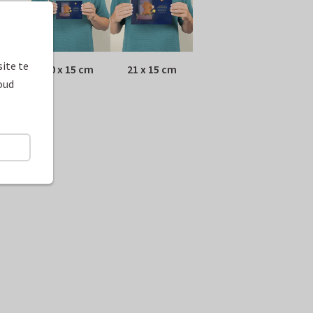
ite te
10 x 15 cm
21 x 15 cm
oud