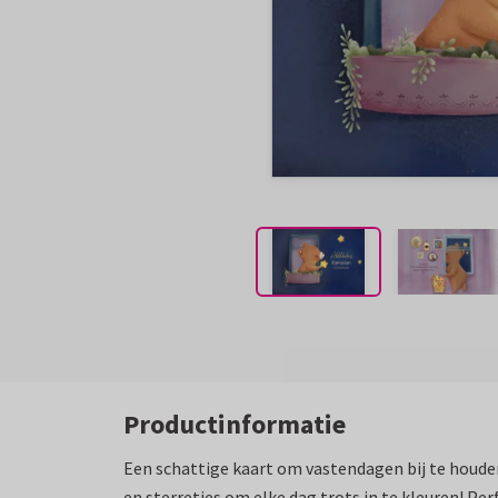
Productinformatie
Een schattige kaart om vastendagen bij te houd
en sterretjes om elke dag trots in te kleuren! Per