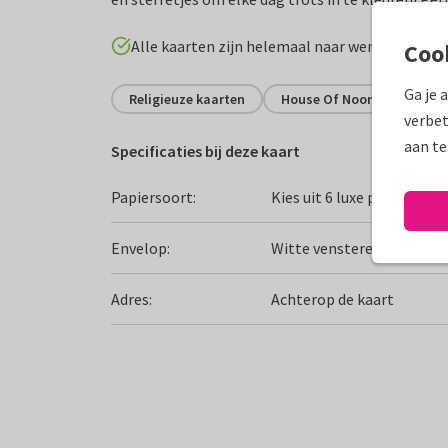
Alle kaarten zijn helemaal naar wens aan te p
Coo
Ga je 
Religieuze kaarten
House Of Noor
Islam
verbet
aan te
Specificaties bij deze kaart
Papiersoort:
Kies uit 6 luxe papiersoor
Envelop:
Witte vensterenvelop
Adres:
Achterop de kaart