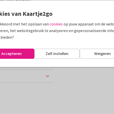
assen
kies van Kaartje2go
akkoord met het opslaan van
cookies
op jouw apparaat om de webs
Suikerfeest
eren, het websitegebruik te analyseren en gepersonaliseerde inh
 bieden?
ten
Accepteren
Zelf instellen
Weigeren