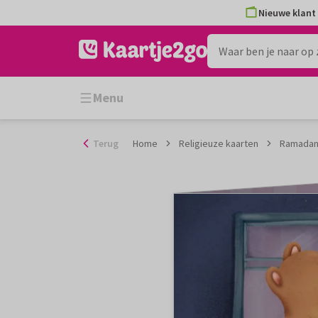
Ga
Nieuwe klant 
naar
de
inhoud
Menu
Terug
Home
Religieuze kaarten
Ramadan 