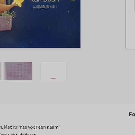
F
en. Met ruimte voor een naam
fect voor kinderen.