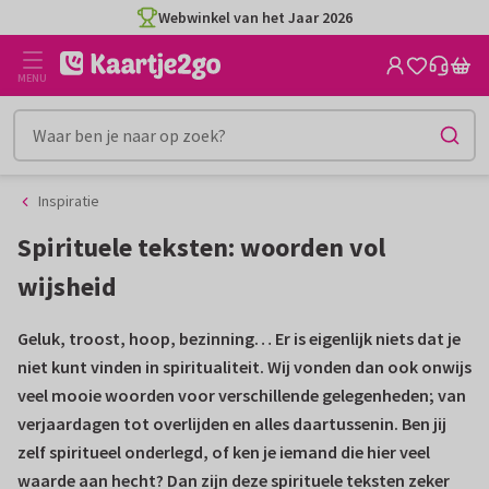
Ga
Ga
CO2-neutraal gedrukt
naar
naar
de
het
MENU
inhoud
filter
Inspiratie
Spirituele teksten: woorden vol
wijsheid
Geluk, troost, hoop, bezinning… Er is eigenlijk niets dat je
niet kunt vinden in spiritualiteit. Wij vonden dan ook onwijs
veel mooie woorden voor verschillende gelegenheden; van
verjaardagen tot overlijden en alles daartussenin. Ben jij
zelf spiritueel onderlegd, of ken je iemand die hier veel
waarde aan hecht? Dan zijn deze spirituele teksten zeker