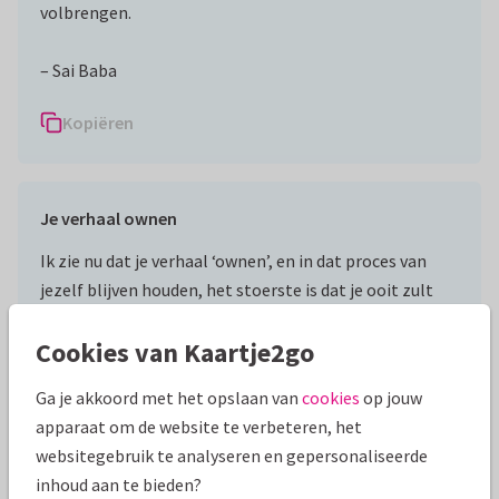
volbrengen.
– Sai Baba
Kopiëren
Je verhaal ownen
Ik zie nu dat je verhaal ‘ownen’, en in dat proces van
jezelf blijven houden, het stoerste is dat je ooit zult
doen.
Cookies van Kaartje2go
– Brené Brown
Ga je akkoord met het opslaan van
cookies
op jouw
apparaat om de website te verbeteren, het
Kopiëren
websitegebruik te analyseren en gepersonaliseerde
inhoud aan te bieden?