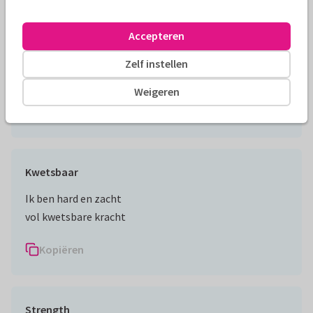
De reiger
Accepteren
Een reiger vindt zijn kracht in eenzaamheid. Hij
moedigt je dan ook aan om je eigen unieke paden te
Zelf instellen
verkennen, los van anderen.
Weigeren
Kopiëren
Kwetsbaar
Ik ben hard en zacht
vol kwetsbare kracht
Kopiëren
Strength