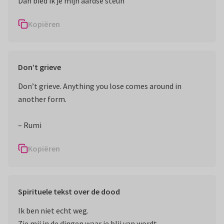
Dan bied ik je mijn aardse steun
Kopiëren
Don’t grieve
Don’t grieve. Anything you lose comes around in
another form.
– Rumi
Kopiëren
Spirituele tekst over de dood
Ik ben niet echt weg.
Zie mij in de dingen waar je blij van wordt.