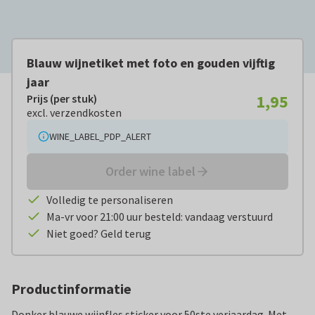
Blauw wijnetiket met foto en gouden vijftig
jaar
1,95
Prijs (per stuk)
Prijs (per stuk):
€ 1,95
excl. verzendkosten
excl. verzendkosten
WINE_LABEL_PDP_ALERT
Order wine label
Volledig te personaliseren
Ma-vr voor 21:00 uur besteld: vandaag verstuurd
Niet goed? Geld terug
Productinformatie
Donker blauwe wijnfles sticker voor 50ste verjaardag. Met