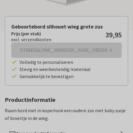
Geboortebord silhouet wieg grote zus
39,95
Prijs (per stuk)
Prijs (per stuk):
€ 39,95
excl. verzendkosten
excl. verzendkosten
STANDALONE_WINDOW_SIGN_ORDER
Volledig te personaliseren
Stevig en weerbestendig materiaal
Gemakkelijk te bevestigen
Productinformatie
Raam bord met in koperlook een oudere zus met baby zusje
of broertje in de wieg.