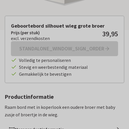
Geboortebord silhouet wieg grote broer
39,95
Prijs (per stuk)
Prijs (per stuk):
€ 39,95
excl. verzendkosten
excl. verzendkosten
STANDALONE_WINDOW_SIGN_ORDER
Volledig te personaliseren
Stevig en weerbestendig materiaal
Gemakkelijk te bevestigen
Productinformatie
Raam bord met in koperlook een oudere broer met baby
zusje of broertje in de wieg.